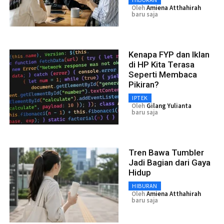
Oleh
Amiena Atthahirah
baru saja
Kenapa FYP dan Iklan
di HP Kita Terasa
Seperti Membaca
Pikiran?
IPTEK
Oleh
Gilang Yulianta
baru saja
Tren Bawa Tumbler
Jadi Bagian dari Gaya
Hidup
HIBURAN
Oleh
Amiena Atthahirah
baru saja