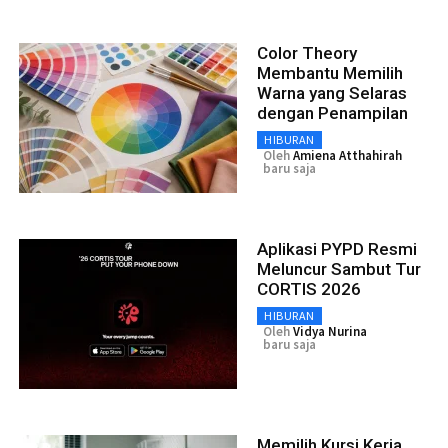
Color Theory
Membantu Memilih
Warna yang Selaras
dengan Penampilan
HIBURAN
Oleh
Amiena Atthahirah
baru saja
Aplikasi PYPD Resmi
Meluncur Sambut Tur
CORTIS 2026
HIBURAN
Oleh
Vidya Nurina
baru saja
Memilih Kursi Kerja