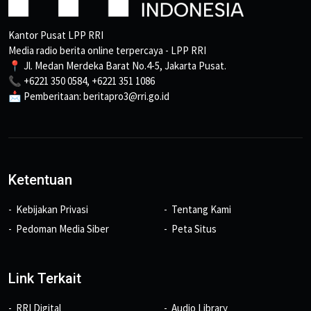
Kantor Pusat LPP RRI
Media radio berita online terpercaya - LPP RRI
📍 Jl. Medan Merdeka Barat No.4-5, Jakarta Pusat.
📞 +6221 350 0584, +6221 351 1086
📩 Pemberitaan: beritapro3@rri.go.id
Ketentuan
Kebijakan Privasi
Tentang Kami
Pedoman Media Siber
Peta Situs
Link Terkait
RRI Digital
Audio Library