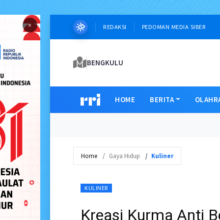
×
REDAKSI
PEDOMAN MEDIA SIBER
BENGKULU
HOME
BERITA
OLAHR
Home
Gaya Hidup
Kuliner
KULINER
Kreasi Kurma Anti 