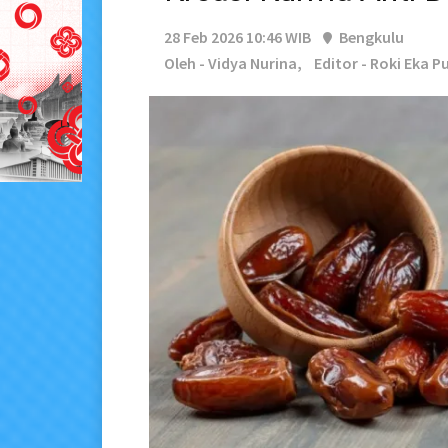
28 Feb 2026 10:46 WIB
Bengkulu
Oleh - Vidya Nurina,
Editor - Roki Eka P