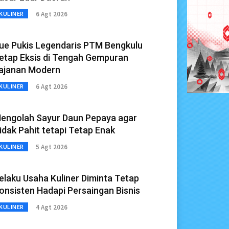
6 Agt 2026
KULINER
ue Pukis Legendaris PTM Bengkulu
etap Eksis di Tengah Gempuran
ajanan Modern
6 Agt 2026
KULINER
engolah Sayur Daun Pepaya agar
idak Pahit tetapi Tetap Enak
5 Agt 2026
KULINER
elaku Usaha Kuliner Diminta Tetap
onsisten Hadapi Persaingan Bisnis
4 Agt 2026
KULINER