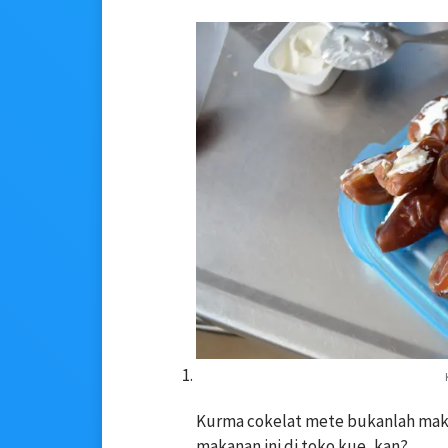
Kurma cokelat mete bukanlah maka
makanan ini di toko kue, kan?