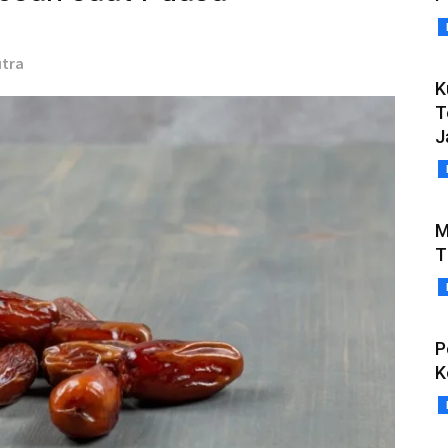
utra
K
T
J
M
T
P
K