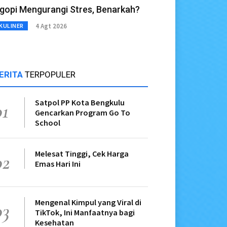
gopi Mengurangi Stres, Benarkah?
4 Agt 2026
KULINER
ERITA
TERPOPULER
Satpol PP Kota Bengkulu
01
Gencarkan Program Go To
School
Melesat Tinggi, Cek Harga
02
Emas Hari Ini
Mengenal Kimpul yang Viral di
03
TikTok, Ini Manfaatnya bagi
Kesehatan