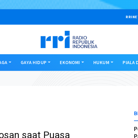
RRINE
AGA
GAYA HIDUP
EKONOMI
HUKUM
PIALA 
B
P
Bosan saat Puasa
P