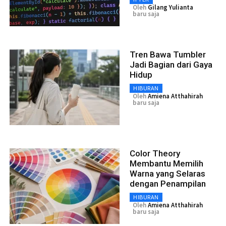
Oleh
Gilang Yulianta
baru saja
Tren Bawa Tumbler
Jadi Bagian dari Gaya
Hidup
HIBURAN
Oleh
Amiena Atthahirah
baru saja
Color Theory
Membantu Memilih
Warna yang Selaras
dengan Penampilan
HIBURAN
Oleh
Amiena Atthahirah
baru saja