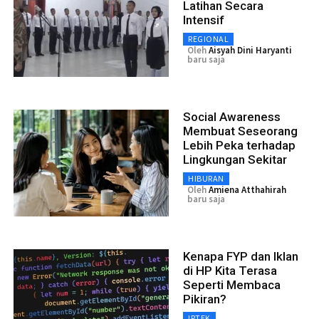
Latihan Secara
Intensif
REGIONAL
Oleh
Aisyah Dini Haryanti
baru saja
Social Awareness
Membuat Seseorang
Lebih Peka terhadap
Lingkungan Sekitar
HIBURAN
Oleh
Amiena Atthahirah
baru saja
Kenapa FYP dan Iklan
di HP Kita Terasa
Seperti Membaca
Pikiran?
IPTEK