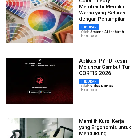
Color Theory
Membantu Memilih
Warna yang Selaras
dengan Penampilan
HIBURAN
Oleh
Amiena Atthahirah
baru saja
Aplikasi PYPD Resmi
Meluncur Sambut Tur
CORTIS 2026
HIBURAN
Oleh
Vidya Nurina
baru saja
Memilih Kursi Kerja
yang Ergonomis untuk
Mendukung