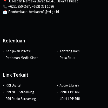
📍 Jl. Medan Merdeka Barat No.4-5, Jakarta Pusat.
📞 +6221 350 0584, +6221 351 1086
📩 Pemberitaan: beritapro3@rri.go.id
Ketentuan
Kebijakan Privasi
Tentang Kami
Pedoman Media Siber
Peta Situs
Link Terkait
RRI Digital
Audio Library
RRI NET Streaming
PPID LPP RRI
RRI Radio Streaming
JDIH LPP RRI