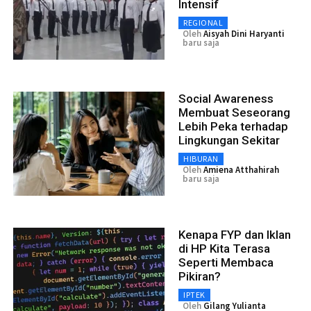
Intensif
REGIONAL
Oleh
Aisyah Dini Haryanti
baru saja
Social Awareness
Membuat Seseorang
Lebih Peka terhadap
Lingkungan Sekitar
HIBURAN
Oleh
Amiena Atthahirah
baru saja
Kenapa FYP dan Iklan
di HP Kita Terasa
Seperti Membaca
Pikiran?
IPTEK
Oleh
Gilang Yulianta