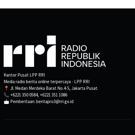
Kantor Pusat LPP RRI
Media radio berita online terpercaya - LPP RRI
📍 Jl. Medan Merdeka Barat No.4-5, Jakarta Pusat.
📞 +6221 350 0584, +6221 351 1086
📩 Pemberitaan: beritapro3@rri.go.id