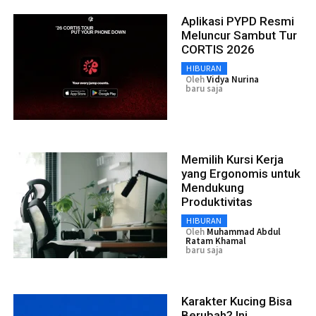
Aplikasi PYPD Resmi
Meluncur Sambut Tur
CORTIS 2026
HIBURAN
Oleh
Vidya Nurina
baru saja
Memilih Kursi Kerja
yang Ergonomis untuk
Mendukung
Produktivitas
HIBURAN
Oleh
Muhammad Abdul
Ratam Khamal
baru saja
Karakter Kucing Bisa
Berubah? Ini