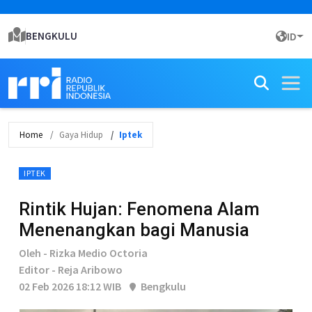
BENGKULU
ID
Home
Gaya Hidup
Iptek
IPTEK
Rintik Hujan: Fenomena Alam
Menenangkan bagi Manusia
Oleh - Rizka Medio Octoria
Editor - Reja Aribowo
02 Feb 2026 18:12 WIB
Bengkulu