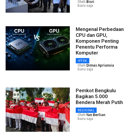
Oleh
Bisri
baru saja
Mengenal Perbedaan
CPU dan GPU,
Komponen Penting
Penentu Performa
Komputer
IPTEK
Oleh
Dimas Apriansia
baru saja
Pemkot Bengkulu
Bagikan 5.000
Bendera Merah Putih
REGIONAL
Oleh
Yan Berlian
baru saja