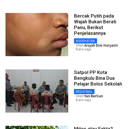
Bercak Putih pada
Wajah Bukan Berati
Panu, Berikut
Penjelasannya
KESEHATAN
Oleh
Aisyah Dini Haryanti
baru saja
Satpol PP Kota
Bengkulu Bina Dua
Pelajar Bolos Sekolah
REGIONAL
Oleh
Yan Berlian
baru saja
Mitos atau Fakta?