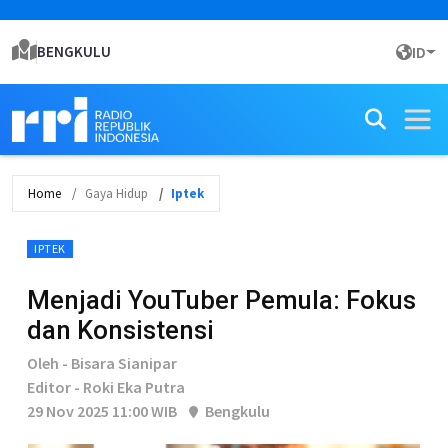
BENGKULU
ID
Home
Gaya Hidup
Iptek
IPTEK
Menjadi YouTuber Pemula: Fokus
dan Konsistensi
Oleh - Bisara Sianipar
Editor - Roki Eka Putra
29 Nov 2025 11:00 WIB
Bengkulu