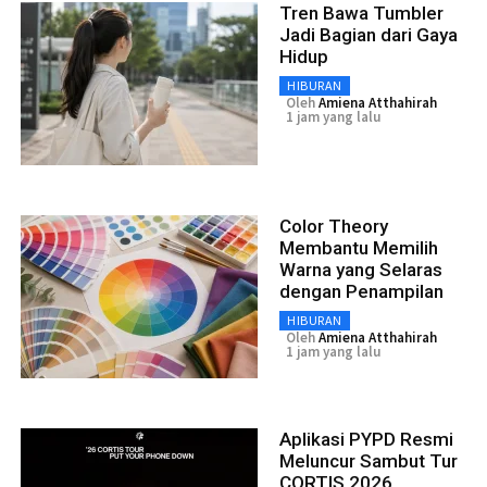
Tren Bawa Tumbler
Jadi Bagian dari Gaya
Hidup
HIBURAN
Oleh
Amiena Atthahirah
1 jam yang lalu
Color Theory
Membantu Memilih
Warna yang Selaras
dengan Penampilan
HIBURAN
Oleh
Amiena Atthahirah
1 jam yang lalu
Aplikasi PYPD Resmi
Meluncur Sambut Tur
CORTIS 2026