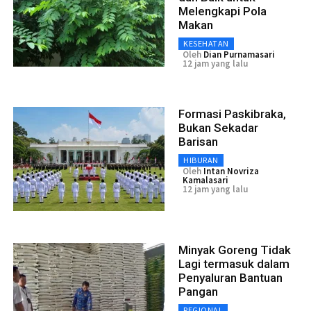
Melengkapi Pola
Makan
KESEHATAN
Oleh
Dian Purnamasari
12 jam yang lalu
Formasi Paskibraka,
Bukan Sekadar
Barisan
HIBURAN
Oleh
Intan Novriza
Kamalasari
12 jam yang lalu
Minyak Goreng Tidak
Lagi termasuk dalam
Penyaluran Bantuan
Pangan
REGIONAL