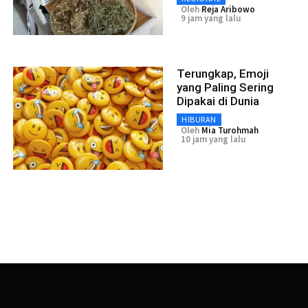
Oleh
Reja Aribowo
9 jam yang lalu
Terungkap, Emoji
yang Paling Sering
Dipakai di Dunia
HIBURAN
Oleh
Mia Turohmah
10 jam yang lalu