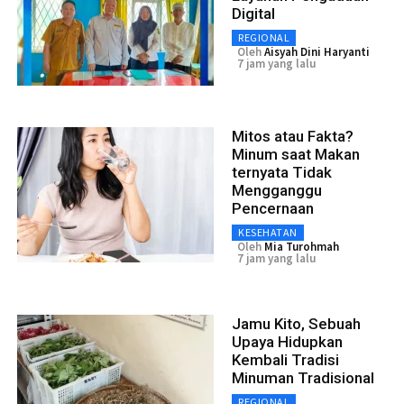
Digital
REGIONAL
Oleh
Aisyah Dini Haryanti
7 jam yang lalu
Mitos atau Fakta?
Minum saat Makan
ternyata Tidak
Mengganggu
Pencernaan
KESEHATAN
Oleh
Mia Turohmah
7 jam yang lalu
Jamu Kito, Sebuah
Upaya Hidupkan
Kembali Tradisi
Minuman Tradisional
REGIONAL