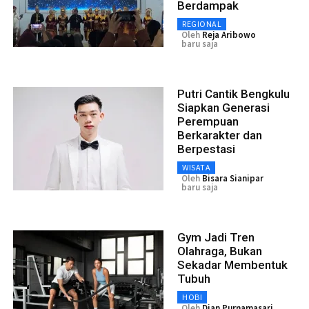
Berdampak
REGIONAL
Oleh
Reja Aribowo
baru saja
Putri Cantik Bengkulu
Siapkan Generasi
Perempuan
Berkarakter dan
Berpestasi
WISATA
Oleh
Bisara Sianipar
baru saja
Gym Jadi Tren
Olahraga, Bukan
Sekadar Membentuk
Tubuh
HOBI
Oleh
Dian Purnamasari