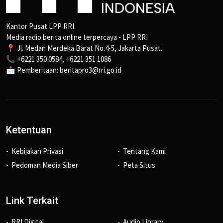
Kantor Pusat LPP RRI
Media radio berita online terpercaya - LPP RRI
📍 Jl. Medan Merdeka Barat No.4-5, Jakarta Pusat.
📞 +6221 350 0584, +6221 351 1086
📩 Pemberitaan: beritapro3@rri.go.id
Ketentuan
Kebijakan Privasi
Tentang Kami
Pedoman Media Siber
Peta Situs
Link Terkait
RRI Digital
Audio Library