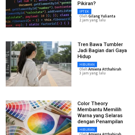
Pikiran?
IPTEK
Oleh
Gilang Yulianta
2 jam yang lalu
Tren Bawa Tumbler
Jadi Bagian dari Gaya
Hidup
HIBURAN
Oleh
Amiena Atthahirah
3 jam yang lalu
Color Theory
Membantu Memilih
Warna yang Selaras
dengan Penampilan
HIBURAN
Oleh
Amiena Atthahirah