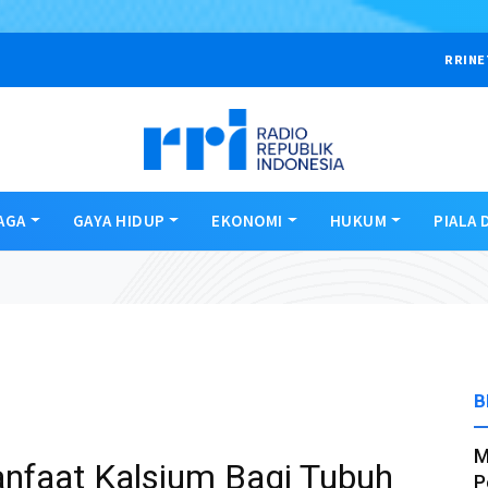
RRINE
AGA
GAYA HIDUP
EKONOMI
HUKUM
PIALA 
B
M
nfaat Kalsium Bagi Tubuh
P