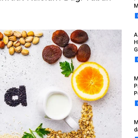
M
A
H
G
M
P
P
M
d