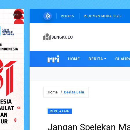
×
REDAKSI
PEDOMAN MEDIA SIBER
BENGKULU
HOME
BERITA
OLAHR
Home
Berita Lain
BERITA LAIN
Jangan Spelekan Ma