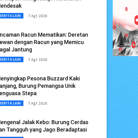
endesak
7 Agt 2026
BERITA LAIN
ncaman Racun Mematikan: Deretan
ewan dengan Racun yang Memicu
agal Jantung
7 Agt 2026
BERITA LAIN
enyingkap Pesona Buzzard Kaki
anjang, Burung Pemangsa Unik
enguasa Stepa
7 Agt 2026
BERITA LAIN
engenal Jalak Kebo: Burung Cerdas
an Tangguh yang Jago Beradaptasi