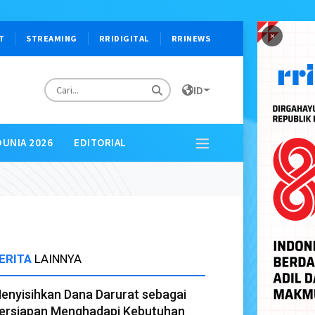
×
T
STREAMING
RRIDIGITAL
RRINEWS
ID
DUNIA 2026
EDITORIAL
ERITA
LAINNYA
enyisihkan Dana Darurat sebagai
ersiapan Menghadapi Kebutuhan