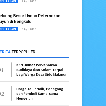
7 Agt 2026
BERITA LAIN
eluang Besar Usaha Peternakan
uyuh di Bengkulu
6 Agt 2026
BERITA LAIN
ERITA
TERPOPULER
KKN Unihaz Perkenalkan
01
Budidaya Ikan Kolam Terpal
bagi Warga Desa Sido Makmur
Harga Telur Naik, Pedagang
02
dan Pembeli Sama-sama
Mengeluh