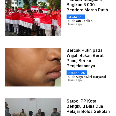
Bagikan 5.000
Bendera Merah Putih
REGIONAL
Oleh
Yan Berlian
baru saja
Bercak Putih pada
Wajah Bukan Berati
Panu, Berikut
Penjelasannya
KESEHATAN
Oleh
Aisyah Dini Haryanti
baru saja
Satpol PP Kota
Bengkulu Bina Dua
Pelajar Bolos Sekolah