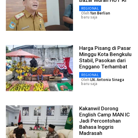
Bazar Murah HUT RI
REGIONAL
Oleh
Yan Berlian
baru saja
Harga Pisang di Pasar
Minggu Kota Bengkulu
Stabil, Pasokan dari
Enggano Terhambat
REGIONAL
Oleh
LN. Antonia Sinaga
baru saja
Kakanwil Dorong
English Camp MAN IC
Jadi Percontohan
Bahasa Inggris
Madrasah