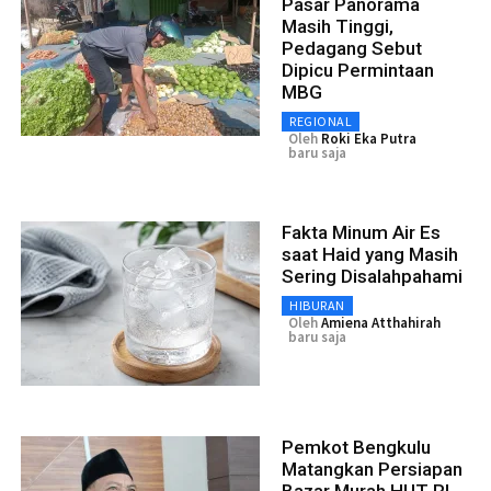
Pasar Panorama
Masih Tinggi,
Pedagang Sebut
Dipicu Permintaan
MBG
REGIONAL
Oleh
Roki Eka Putra
baru saja
Fakta Minum Air Es
saat Haid yang Masih
Sering Disalahpahami
HIBURAN
Oleh
Amiena Atthahirah
baru saja
Pemkot Bengkulu
Matangkan Persiapan