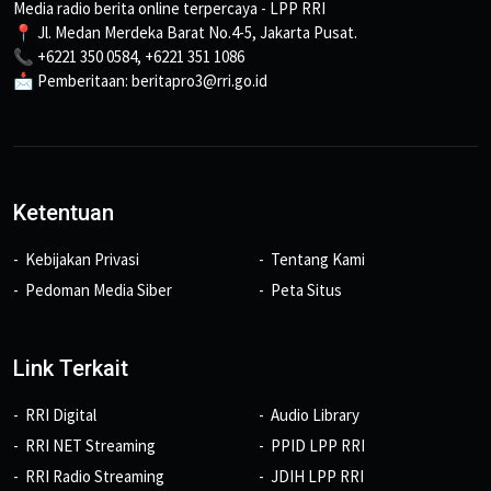
Media radio berita online terpercaya - LPP RRI
📍 Jl. Medan Merdeka Barat No.4-5, Jakarta Pusat.
📞 +6221 350 0584, +6221 351 1086
📩 Pemberitaan: beritapro3@rri.go.id
Ketentuan
Kebijakan Privasi
Tentang Kami
Pedoman Media Siber
Peta Situs
Link Terkait
RRI Digital
Audio Library
RRI NET Streaming
PPID LPP RRI
RRI Radio Streaming
JDIH LPP RRI