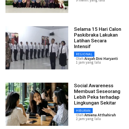
9 menit yang lalu
Selama 15 Hari Calon
Paskibraka Lakukan
Latihan Secara
Intensif
REGIONAL
Oleh
Aisyah Dini Haryanti
1 jam yang lalu
Social Awareness
Membuat Seseorang
Lebih Peka terhadap
Lingkungan Sekitar
HIBURAN
Oleh
Amiena Atthahirah
2 jam yang lalu