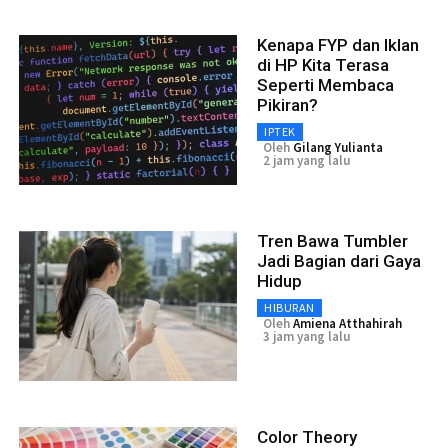
Kenapa FYP dan Iklan
di HP Kita Terasa
Seperti Membaca
Pikiran?
IPTEK
Oleh
Gilang Yulianta
2 jam yang lalu
Tren Bawa Tumbler
Jadi Bagian dari Gaya
Hidup
HIBURAN
Oleh
Amiena Atthahirah
3 jam yang lalu
Color Theory