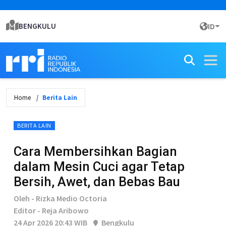
BENGKULU
ID
Home
Berita Lain
BERITA LAIN
Cara Membersihkan Bagian
dalam Mesin Cuci agar Tetap
Bersih, Awet, dan Bebas Bau
Oleh - Rizka Medio Octoria
Editor - Reja Aribowo
24 Apr 2026 20:43 WIB
Bengkulu