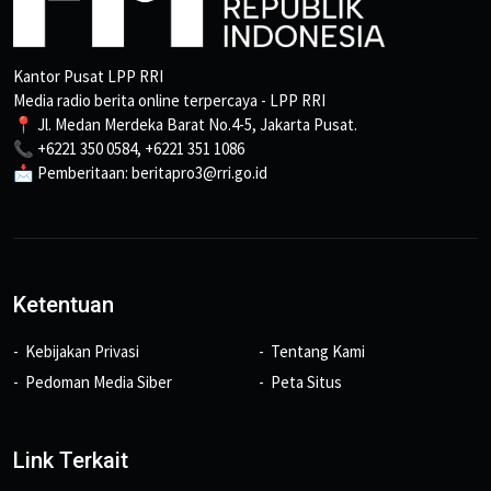
Kantor Pusat LPP RRI
Media radio berita online terpercaya - LPP RRI
📍 Jl. Medan Merdeka Barat No.4-5, Jakarta Pusat.
📞 +6221 350 0584, +6221 351 1086
📩 Pemberitaan: beritapro3@rri.go.id
Ketentuan
Kebijakan Privasi
Tentang Kami
Pedoman Media Siber
Peta Situs
Link Terkait