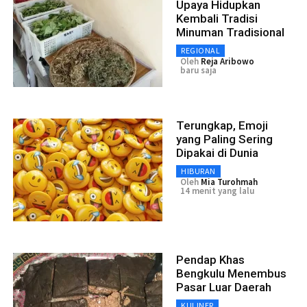
Upaya Hidupkan
Kembali Tradisi
Minuman Tradisional
REGIONAL
Oleh
Reja Aribowo
baru saja
Terungkap, Emoji
yang Paling Sering
Dipakai di Dunia
HIBURAN
Oleh
Mia Turohmah
14 menit yang lalu
Pendap Khas
Bengkulu Menembus
Pasar Luar Daerah
KULINER