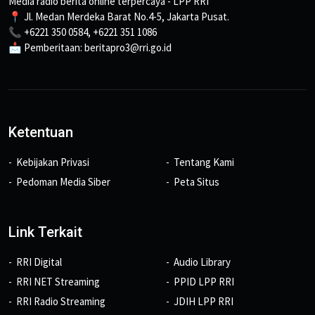
Media radio berita online terpercaya - LPP RRI
📍 Jl. Medan Merdeka Barat No.4-5, Jakarta Pusat.
📞 +6221 350 0584, +6221 351 1086
📩 Pemberitaan: beritapro3@rri.go.id
Ketentuan
Kebijakan Privasi
Tentang Kami
Pedoman Media Siber
Peta Situs
Link Terkait
RRI Digital
Audio Library
RRI NET Streaming
PPID LPP RRI
RRI Radio Streaming
JDIH LPP RRI