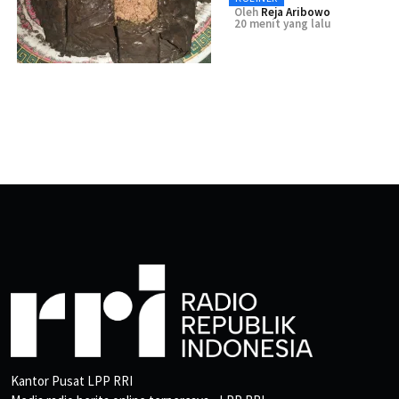
Oleh
Reja Aribowo
20 menit yang lalu
Kantor Pusat LPP RRI