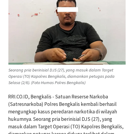
Seorang pria berinisial DJS (27), yang masuk dalam Target
Operasi (TO) Kapolres Bengkalis, diamankan petugas pada
Selasa (2/6). (Foto Humas Polres Bengkalis)
RRI.CO.ID, Bengkalis - Satuan Reserse Narkoba
(Satresnarkoba) Polres Bengkalis kembali berhasil
mengungkap kasus peredaran narkotika di wilayah
hukumnya. Seorang pria berinisial DJS (27), yang
masuk dalam Target Operasi (TO) Kapolres Bengkalis,
diamankan petugas karena diduga terlibat dalam