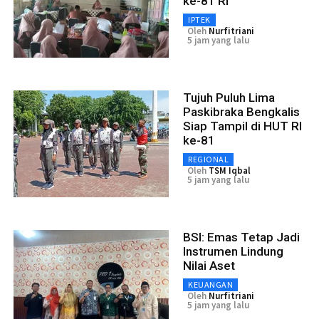
ke-81 RI
IPTEK
Oleh
Nurfitriani
5 jam yang lalu
Tujuh Puluh Lima
Paskibraka Bengkalis
Siap Tampil di HUT RI
ke-81
REGIONAL
Oleh
TSM Iqbal
5 jam yang lalu
BSI: Emas Tetap Jadi
Instrumen Lindung
Nilai Aset
KEUANGAN
Oleh
Nurfitriani
5 jam yang lalu