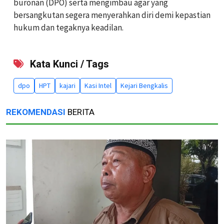
buronan (DPO) serta mengimbau agar yang
bersangkutan segera menyerahkan diri demi kepastian
hukum dan tegaknya keadilan.
Kata Kunci / Tags
dpo
HPT
kajari
Kasi Intel
Kejari Bengkalis
REKOMENDASI
BERITA