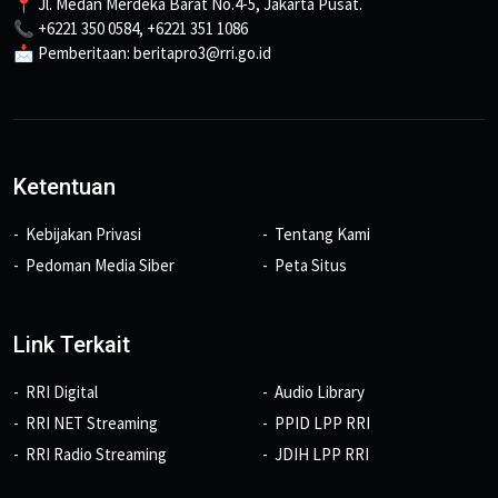
📍 Jl. Medan Merdeka Barat No.4-5, Jakarta Pusat.
📞 +6221 350 0584, +6221 351 1086
📩 Pemberitaan: beritapro3@rri.go.id
Ketentuan
Kebijakan Privasi
Tentang Kami
Pedoman Media Siber
Peta Situs
Link Terkait
RRI Digital
Audio Library
RRI NET Streaming
PPID LPP RRI
RRI Radio Streaming
JDIH LPP RRI