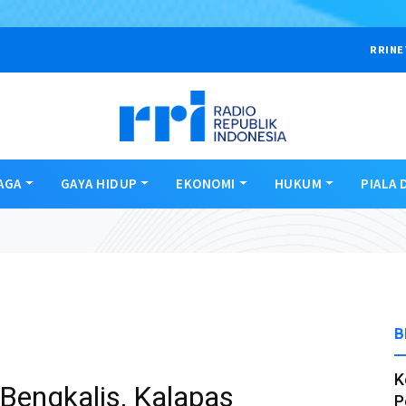
RRINE
AGA
GAYA HIDUP
EKONOMI
HUKUM
PIALA 
B
K
Bengkalis, Kalapas
P