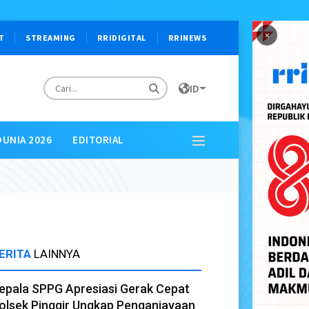
×
T
STREAMING
RRIDIGITAL
RRINEWS
ID
DUNIA 2026
EDITORIAL
ERITA
LAINNYA
epala SPPG Apresiasi Gerak Cepat
olsek Pinggir Ungkap Penganiayaan