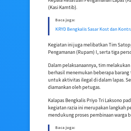
Kepala Kesatuan Pengamanan Lapas (Ka
(Kasi Kamtib).
Baca juga:
KRYD Bengkalis Sasar Kost dan Kontr
Kegiatan ini juga melibatkan Tim Satop
Pengamanan (Rupam) I, serta tiga perso
Dalam pelaksanaannya, tim melakukan 
berhasil menemukan beberapa barang te
untuk aktivitas ilegal di dalam lapas. 
diamankan oleh petugas.
Kalapas Bengkalis Priyo Tri Laksono p
kegiatan razia ini merupakan langkah p
mendukung proses pembinaan warga bi
Baca juga: