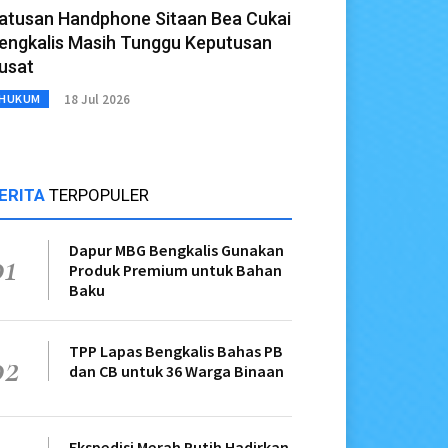
atusan Handphone Sitaan Bea Cukai
engkalis Masih Tunggu Keputusan
usat
18 Jul 2026
HUKUM
ERITA
TERPOPULER
Dapur MBG Bengkalis Gunakan
01
Produk Premium untuk Bahan
Baku
TPP Lapas Bengkalis Bahas PB
02
dan CB untuk 36 Warga Binaan
Ekspedisi Merah Putih Hadirkan