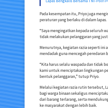
Lapas Bengkalis Bersama TNI-Polri 
Pada kesempatan itu, Priyo juga meng
peraturan yang berlaku di dalam lapas.
“Saya mengingatkan kepada seluruh wa
tidak melakukan pelanggaran yang justr
Menurutnya, kegiatan razia seperti ini
mendadak guna mencegah peredaran bar
“Kita harus selalu waspada dan tidak b
kami untuk menciptakan lingkungan pem
bentuk pelanggaran,” tutup Priyo.
Melalui kegiatan razia rutin tersebut,
bagi warga binaan sekaligus menciptak
dari barang terlarang, serta mendukun
ke masyarakat dengan lebih baik.