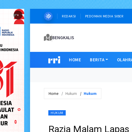
×
REDAKSI
PEDOMAN MEDIA SIBER
BENGKALIS
HOME
BERITA
OLAHR
Home
Hukum
Hukum
HUKUM
Razia Malam Lapas 