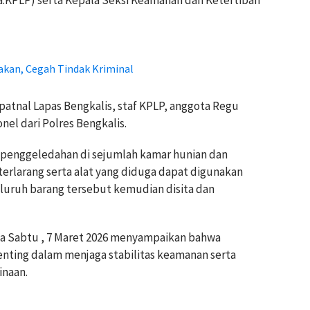
.KPLP) serta Kepala Seksi Keamanan dan Ketertiban
akan, Cegah Tindak Kriminal
patnal Lapas Bengkalis, staf KPLP, anggota Regu
nel dari Polres Bengkalis.
penggeledahan di sejumlah kamar hunian dan
rlarang serta alat yang diduga dapat digunakan
Seluruh barang tersebut kemudian disita dan
ada Sabtu , 7 Maret 2026 menyampaikan bahwa
enting dalam menjaga stabilitas keamanan serta
naan.