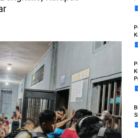
ar
P
K
P
K
P
B
S