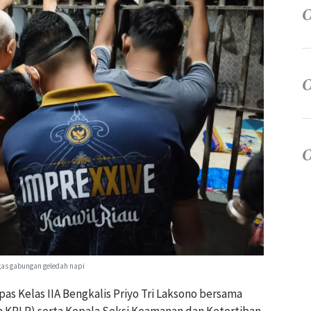
as gabungan geledah napi
as Kelas IIA Bengkalis Priyo Tri Laksono bersama