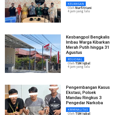
KEUANGAN
Oleh
Nurfitriani
4 jam yang lalu
Kesbangpol Bengkalis
Imbau Warga Kibarkan
Merah Putih hingga 31
Agustus
REGIONAL
Oleh
TSM Iqbal
4 jam yang lalu
Pengembangan Kasus
Ekstasi, Polsek
Mandau Ringkus 3
Pengedar Narkoba
KRIMINALITAS
Oleh
TSM Iqbal