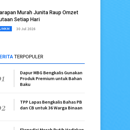
arapan Murah Junita Raup Omzet
utaan Setiap Hari
30 Jul 2026
UMKM
ERITA
TERPOPULER
Dapur MBG Bengkalis Gunakan
01
Produk Premium untuk Bahan
Baku
TPP Lapas Bengkalis Bahas PB
02
dan CB untuk 36 Warga Binaan
Ekspedisi Merah Putih Hadirkan