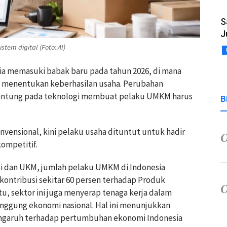
S
J
tem digital (Foto: AI)
sia memasuki babak baru pada tahun 2026, di mana
am menentukan keberhasilan usaha. Perubahan
antung pada teknologi membuat pelaku UMKM harus
B
vensional, kini pelaku usaha dituntut untuk hadir
kompetitif.
i dan UKM, jumlah pelaku UMKM di Indonesia
rkontribusi sekitar 60 persen terhadap Produk
tu, sektor ini juga menyerap tenaga kerja dalam
nggung ekonomi nasional. Hal ini menunjukkan
ngaruh terhadap pertumbuhan ekonomi Indonesia