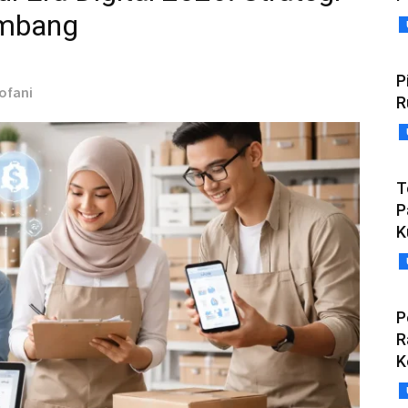
embang
P
Yofani
R
T
P
K
P
R
K