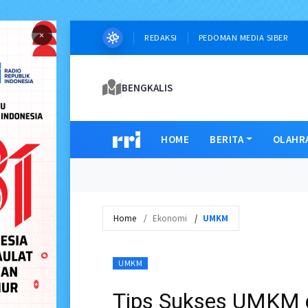
×
REDAKSI
PEDOMAN MEDIA SIBER
BENGKALIS
HOME
BERITA
OLAHR
Home
Ekonomi
UMKM
UMKM
Tips Sukses UMKM di