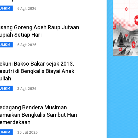
6 Agt 2026
UMKM
isang Goreng Aceh Raup Jutaan
upiah Setiap Hari
6 Agt 2026
UMKM
ekuni Bakso Bakar sejak 2013,
asutri di Bengkalis Biayai Anak
uliah
3 Agt 2026
UMKM
edagang Bendera Musiman
amaikan Bengkalis Sambut Hari
emerdekaan
30 Jul 2026
UMKM