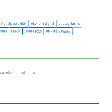
Digitalisasi UMKM
ekonomi digital
strategi bisnis
UMKM
UMKM
UMKM 2026
UMKM Era Digital
ada rekomendasi berita