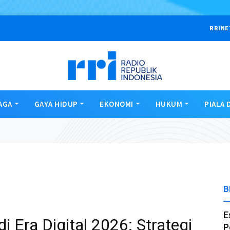
RRINE
AGA
GAYA HIDUP
EKONOMI
HUKUM
PIALA 
B
E
 Era Digital 2026: Strategi
P