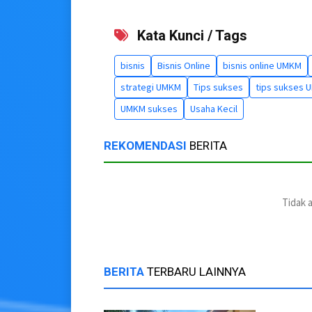
Kata Kunci / Tags
bisnis
Bisnis Online
bisnis online UMKM
strategi UMKM
Tips sukses
tips sukses 
UMKM sukses
Usaha Kecil
REKOMENDASI
BERITA
Tidak 
BERITA
TERBARU LAINNYA