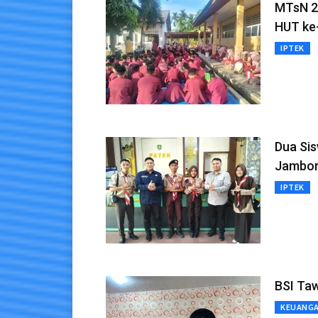
MTsN 2
HUT ke
IPTEK
Dua Sis
Jambore
IPTEK
BSI Taw
KEUANG