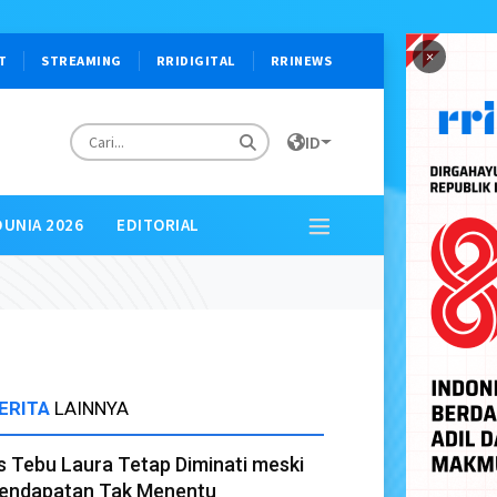
×
T
STREAMING
RRIDIGITAL
RRINEWS
ID
DUNIA 2026
EDITORIAL
ERITA
LAINNYA
s Tebu Laura Tetap Diminati meski
endapatan Tak Menentu