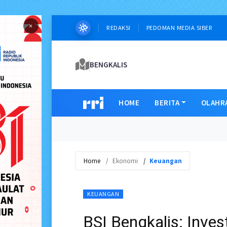
×
REDAKSI
PEDOMAN MEDIA SIBER
BENGKALIS
HOME
BERITA
OLAHR
Home
Ekonomi
Keuangan
KEUANGAN
BSI Bengkalis: Inve