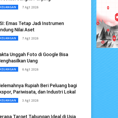
7 Agt 2026
KEUANGAN
SI: Emas Tetap Jadi Instrumen
indung Nilai Aset
7 Agt 2026
KEUANGAN
akta Unggah Foto di Google Bisa
enghasilkan Uang
6 Agt 2026
KEUANGAN
elemahnya Rupiah Beri Peluang bagi
kspor, Pariwisata, dan Industri Lokal
3 Agt 2026
KEUANGAN
erapa Target Tabungan Ideal di Usia