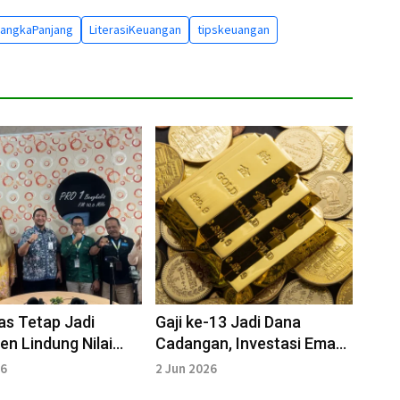
JangkaPanjang
LiterasiKeuangan
tipskeuangan
as Tetap Jadi
Gaji ke-13 Jadi Dana
en Lindung Nilai
Cadangan, Investasi Emas
Belum Jadi Prioritas
26
2 Jun 2026