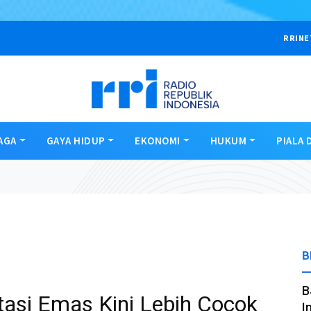
RRINE
AGA
GAYA HIDUP
EKONOMI
HUKUM
PIALA 
B
B
stasi Emas Kini Lebih Cocok
I