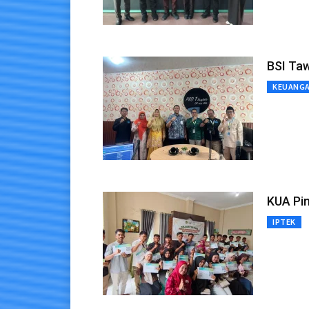
BSI Taw
KEUANG
KUA Pin
IPTEK