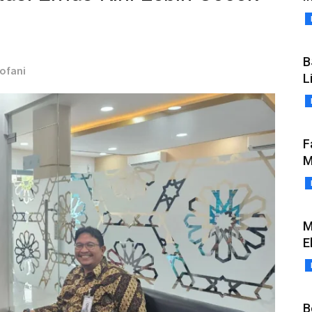
B
Yofani
L
F
M
M
E
B