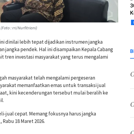
3
K
to : rri/Nurfitriani)
ni dinilai lebih tepat dijadikan instrumen jangka
n jangka pendek. Hal ini disampaikan Kepala Cabang
B
it tren investasi masyarakat yang terus mengalami
ngah masyarakat telah mengalami pergeseran
syarakat memanfaatkan emas untuk transaksi jual
aat, kini kecenderungan tersebut mulai beralih ke
l.
li-jual cepat. Memang fokusnya harus jangka
, Rabu 18 Maret 2026.