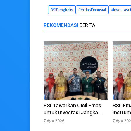
BSIBengkalis
CerdasFinansial
#Investasi
REKOMENDASI
BERITA
BSI Tawarkan Cicil Emas
BSI: Em
untuk Investasi Jangka
Instrum
Panjang
Aset
7 Agu 2026
7 Agu 20