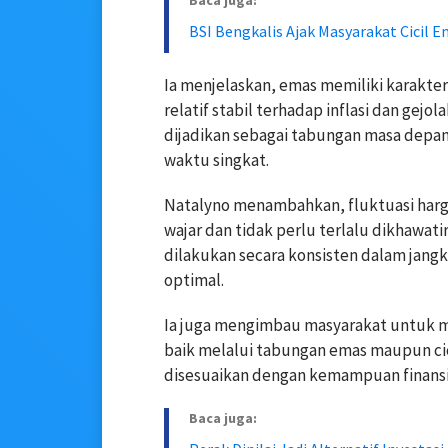
Baca juga:
BSI Bengkalis Ajak Masyarakat Cicil 
Ia menjelaskan, emas memiliki karakter 
relatif stabil terhadap inflasi dan gejo
dijadikan sebagai tabungan masa depa
waktu singkat.
Natalyno menambahkan, fluktuasi harg
wajar dan tidak perlu terlalu dikhawati
dilakukan secara konsisten dalam jang
optimal.
Ia juga mengimbau masyarakat untuk mu
baik melalui tabungan emas maupun ci
disesuaikan dengan kemampuan finansia
Baca juga: