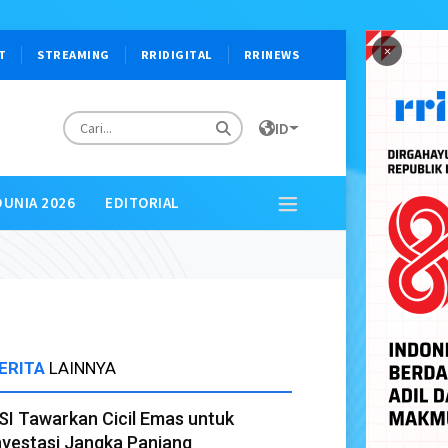
×
T
STREAMING
RRIDIGITAL
RRINEWS
ID
DUNIA 2026
EDITORIAL
ERITA
LAINNYA
SI Tawarkan Cicil Emas untuk
nvestasi Jangka Panjang