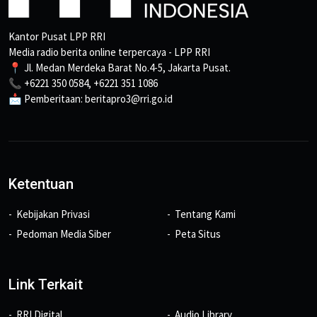
Kantor Pusat LPP RRI
Media radio berita online terpercaya - LPP RRI
📍 Jl. Medan Merdeka Barat No.4-5, Jakarta Pusat.
📞 +6221 350 0584, +6221 351 1086
📩 Pemberitaan: beritapro3@rri.go.id
Ketentuan
Kebijakan Privasi
Tentang Kami
Pedoman Media Siber
Peta Situs
Link Terkait
RRI Digital
Audio Library