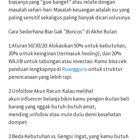
biasanya yang "gue banget" atau relate dengan
masalah sehari-hari. Masalah keuangan adalah isu yang
paling sensitif sekaligus paling banyak dicari solusinya.
Cara Sederhana Biar Gak "Boncos" di Akhir Bulan:
1.
Aturan 50/30/20:
Alokasikan 50% untuk kebutuhan,
30% untuk keinginan (termasuk
healing
), dan 20%
WAJIB untuk tabungan atau investasi. Kamu bisa cek
panduan lengkapnya di
Ruangguru
untuk struktur
perencanaan yang lebih rapi.
2.
Unfollow Akun Racun:
Kalau melihat
akun
influencer
belanja bikin kamu pengen ikutan beli
barang yang nggak butuh-butuh amat,
mending
unfollow
atau
mute
dulu demi kesehatan
dompet.
3.
Beda Kebutuhan vs. Gengsi:
Ingat, yang kamu butuh