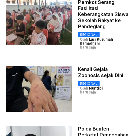
Pemkot Serang
Fasilitasi
Keberangkatan Siswa
Sekolah Rakyat ke
Pandeglang
REGIONAL
Oleh
Lusi Kusumah
Ramadhani
baru saja
Kenali Gejala
Zoonosis sejak Dini
REGIONAL
Oleh
Muntibi
baru saja
Polda Banten
Perketat Pencegahan