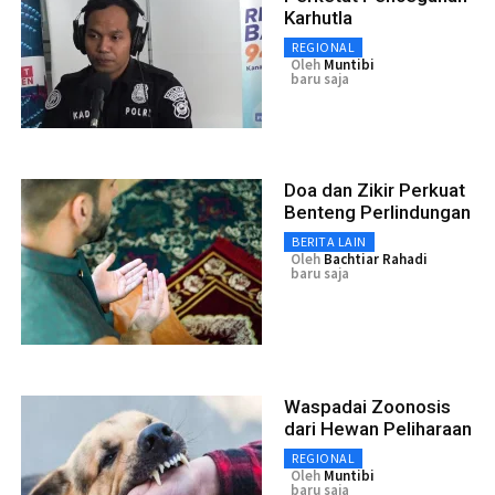
Karhutla
REGIONAL
Oleh
Muntibi
baru saja
Doa dan Zikir Perkuat
Benteng Perlindungan
BERITA LAIN
Oleh
Bachtiar Rahadi
baru saja
Waspadai Zoonosis
dari Hewan Peliharaan
REGIONAL
Oleh
Muntibi
baru saja