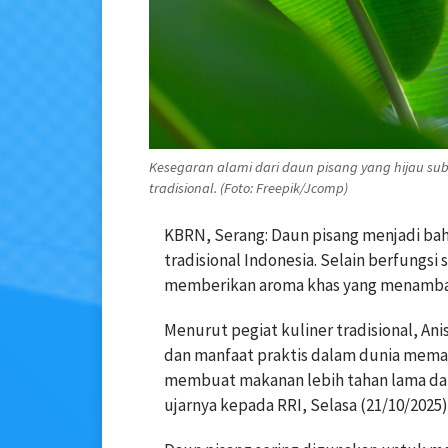
Kesegaran alami dari daun pisang yang hijau su
tradisional. (Foto: Freepik/Jcomp)
KBRN, Serang: Daun pisang menjadi bah
tradisional Indonesia. Selain berfung
memberikan aroma khas yang menambah 
Menurut pegiat kuliner tradisional, Ani
dan manfaat praktis dalam dunia memas
membuat makanan lebih tahan lama dan
ujarnya kepada RRI, Selasa (21/10/2025)