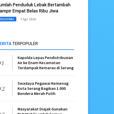
umlah Penduduk Lebak Bertambah
ampir Empat Belas Ribu Jiwa
7 Agt 2026
REGIONAL
ERITA
TERPOPULER
Kapolda Lepas Pendistribusian
01
Air ke Enam Kecamatan
Terdampak Kemarau di Serang
Swadaya Pegawai Kemenag
02
Kota Serang Bagikan 1.000
Bendera Merah Putih
Masyarakat Diajak Gunakan
03