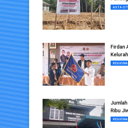
ASTA CI
Firdan 
Kelura
REGIONA
Jumlah
Ribu Ji
REGIONA