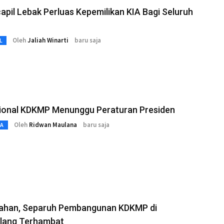
apil Lebak Perluas Kepemilikan KIA Bagi Seluruh
Oleh
Jaliah Winarti
baru saja
L
ional KDKMP Menunggu Peraturan Presiden
Oleh
Ridwan Maulana
baru saja
TA
 Lahan, Separuh Pembangunan KDKMP di
lang Terhambat