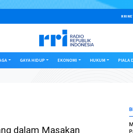
RRINE
AGA
GAYA HIDUP
EKONOMI
HUKUM
PIALA 
B
M
ang dalam Masakan
P