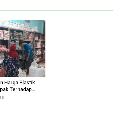
n Harga Plastik
pak Terhadap
Jajanan
26