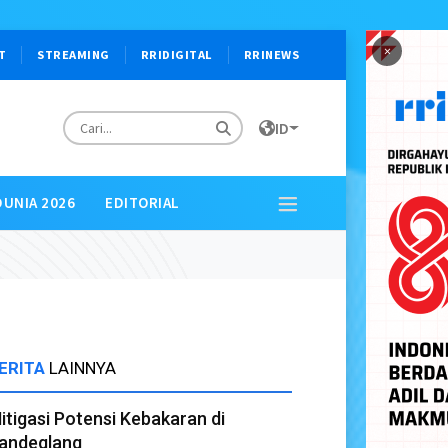
×
T
STREAMING
RRIDIGITAL
RRINEWS
ID
DUNIA 2026
EDITORIAL
ERITA
LAINNYA
itigasi Potensi Kebakaran di
andeglang