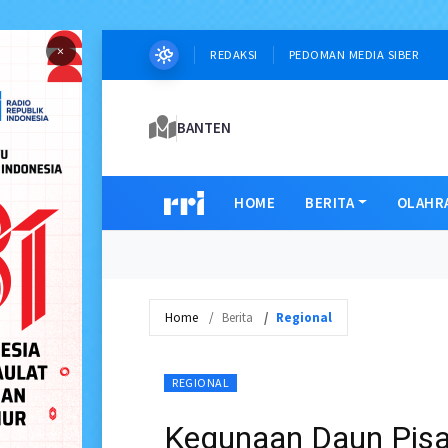
×
REDAKSI
PEDOMAN MEDIA SIBER
BANTEN
HOME
BERITA
OLAHR
Home
Berita
Regional
REGIONAL
Kegunaan Daun Pis