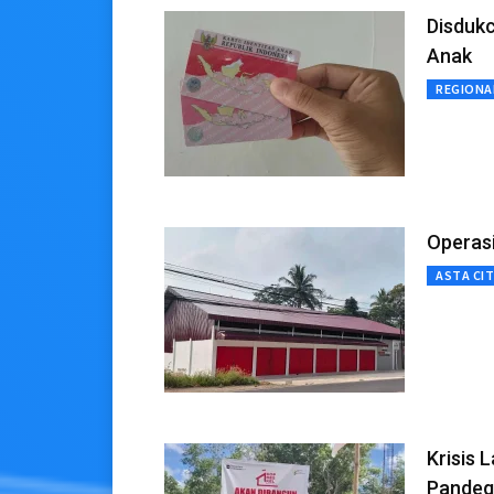
Disdukc
Anak
REGIONA
Operas
ASTA CI
Krisis
Pandeg