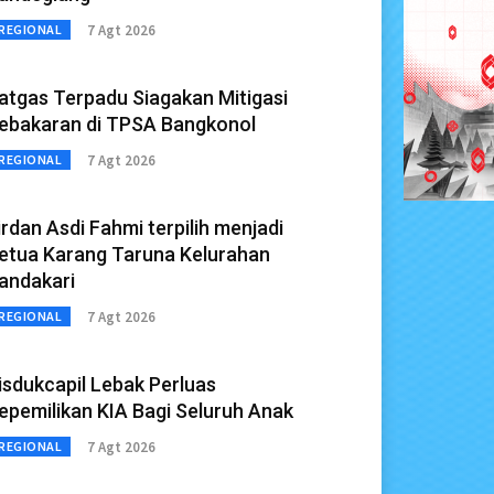
7 Agt 2026
REGIONAL
atgas Terpadu Siagakan Mitigasi
ebakaran di TPSA Bangkonol
7 Agt 2026
REGIONAL
irdan Asdi Fahmi terpilih menjadi
etua Karang Taruna Kelurahan
andakari
7 Agt 2026
REGIONAL
isdukcapil Lebak Perluas
epemilikan KIA Bagi Seluruh Anak
7 Agt 2026
REGIONAL