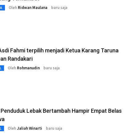
Oleh
Ridwan Maulana
baru saja
TA
Asdi Fahmi terpilih menjadi Ketua Karang Taruna
han Randakari
Oleh
Rohmanudin
baru saja
L
 Penduduk Lebak Bertambah Hampir Empat Belas
wa
Oleh
Jaliah Winarti
baru saja
L