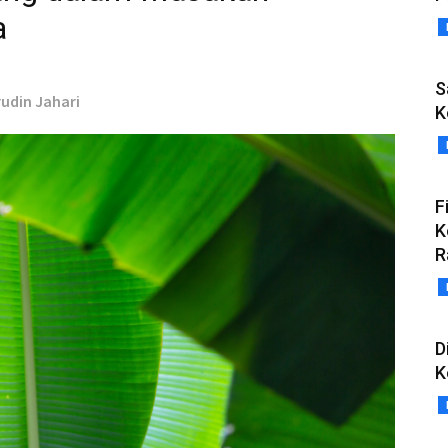
a
S
rudin Jahari
K
F
K
R
D
K