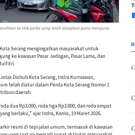
T
rahkan ke titik parkir yang telah disiapkan guna mengurai
B
n Kota Serang mengingatkan masyarakat untuk
njung ke kawasan Pasar Jedogan, Pasar Lama, dan
lfitri.
 Lintas Dishub Kota Serang, Indra Kurniawan,
 umum telah diatur dalam Perda Kota Serang Nomor 1
tribusi daerah.
 roda dua Rp2.000, roda tiga Rp2.000, dan roda empat
yang berlaku,” ujar Indra, Kamis, 19 Maret 2026.
 parkir resmi di tepi jalan umum, termasuk di kawasan
roe yang saat ini menjadi pusat aktivitas masyarakat