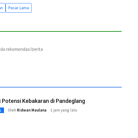
an
Pasar Lama
ada rekomendasi berita
i Potensi Kebakaran di Pandeglang
Oleh
Ridwan Maulana
1 jam yang lalu
L