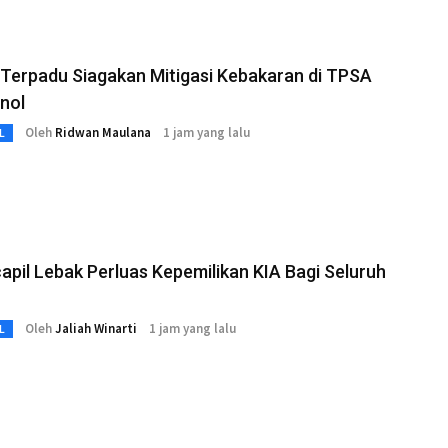
Terpadu Siagakan Mitigasi Kebakaran di TPSA
nol
Oleh
Ridwan Maulana
1 jam yang lalu
L
apil Lebak Perluas Kepemilikan KIA Bagi Seluruh
Oleh
Jaliah Winarti
1 jam yang lalu
L