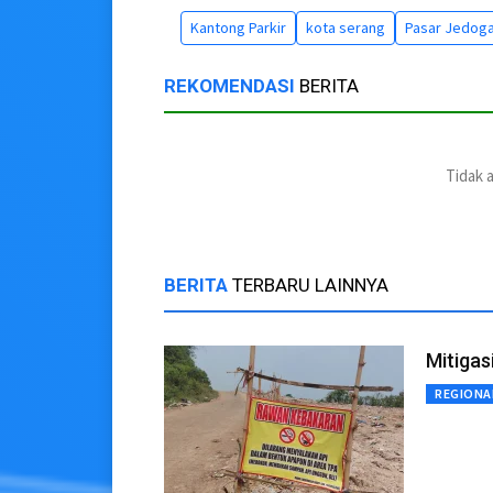
Kantong Parkir
kota serang
Pasar Jedog
REKOMENDASI
BERITA
Tidak 
BERITA
TERBARU LAINNYA
Mitigas
REGIONA