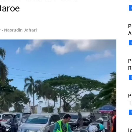
Baroe
P
 - Nasrudin Jahari
A
P
R
P
T
I