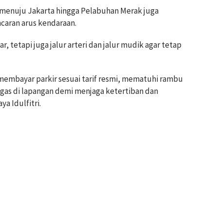
ng menuju Jakarta hingga Pelabuhan Merak juga
caran arus kendaraan.
, tetapi juga jalur arteri dan jalur mudik agar tetap
mbayar parkir sesuai tarif resmi, mematuhi rambu
tugas di lapangan demi menjaga ketertiban dan
a Idulfitri.