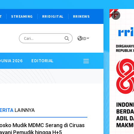
×
T
STREAMING
RRIDIGITAL
RRINEWS
ID
DUNIA 2026
EDITORIAL
ERITA
LAINNYA
osko Mudik MDMC Serang di Ciruas
ayani Pemudik hingga H+5