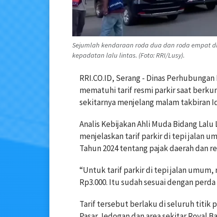
Sejumlah kendaraan roda dua dan roda empat dia
kepadatan lalu lintas. (Foto: RRI/Lusy).
RRI.CO.ID, Serang - Dinas Perhubunga
mematuhi tarif resmi parkir saat berku
sekitarnya menjelang malam takbiran Idu
Analis Kebijakan Ahli Muda Bidang Lalu
menjelaskan tarif parkir di tepi jalan
Tahun 2024 tentang pajak daerah dan re
“Untuk tarif parkir di tepi jalan umum,
Rp3.000. Itu sudah sesuai dengan perda 
Tarif tersebut berlaku di seluruh titik
Pasar Jedogan dan area sekitar Royal Ba