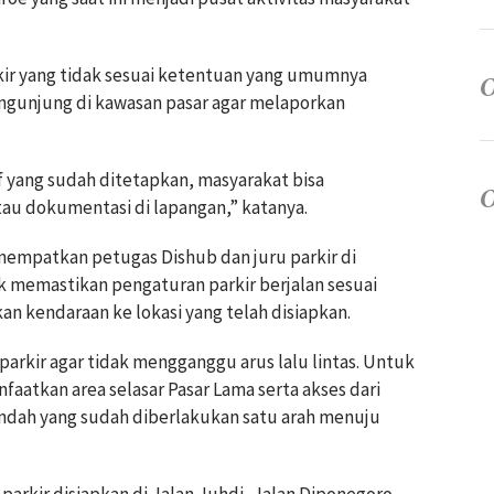
kir yang tidak sesuai ketentuan yang umumnya
ngunjung di kawasan pasar agar melaporkan
if yang sudah ditetapkan, masyarakat bisa
atau dokumentasi di lapangan,” katanya.
empatkan petugas Dishub dan juru parkir di
k memastikan pengaturan parkir berjalan sesuai
 kendaraan ke lokasi yang telah disiapkan.
 parkir agar tidak mengganggu arus lalu lintas. Untuk
aatkan area selasar Pasar Lama serta akses dari
ndah yang sudah diberlakukan satu arah menuju
arkir disiapkan di Jalan Juhdi, Jalan Diponegoro,