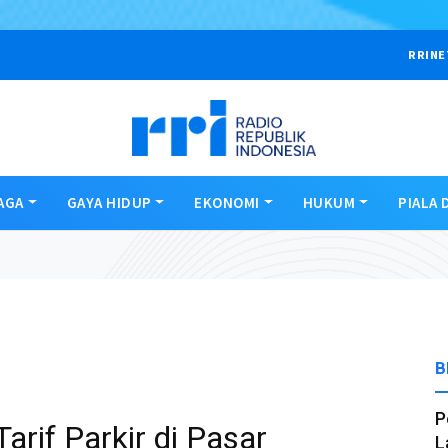
RRINE
AGA
GAYA HIDUP
EKONOMI
HUKUM
PIALA 
B
P
arif Parkir di Pasar
L