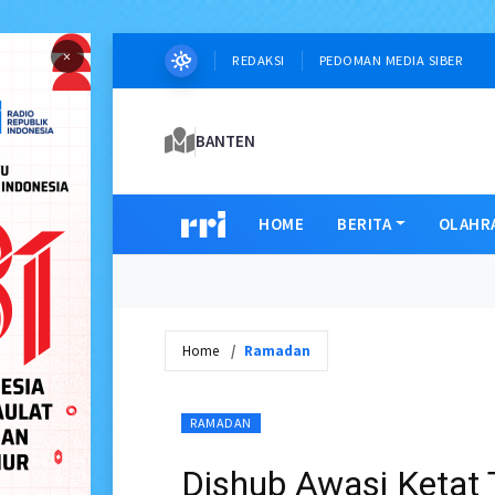
×
REDAKSI
PEDOMAN MEDIA SIBER
BANTEN
HOME
BERITA
OLAHR
Home
Ramadan
RAMADAN
Dishub Awasi Ketat T