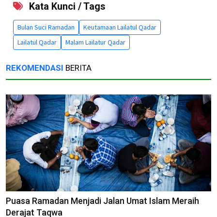
Kata Kunci / Tags
Bulan Suci Ramadan
Keutamaan Lailatul Qadar
Lailatul Qadar
Malam Lailatur Qadar
REKOMENDASI
BERITA
Puasa Ramadan Menjadi Jalan Umat Islam Meraih
Derajat Taqwa