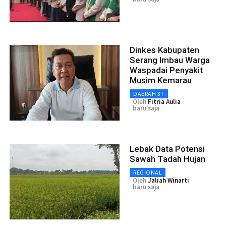
Dinkes Kabupaten
Serang Imbau Warga
Waspadai Penyakit
Musim Kemarau
DAERAH 3T
Oleh
Fitria Aulia
baru saja
Lebak Data Potensi
Sawah Tadah Hujan
REGIONAL
Oleh
Jaliah Winarti
baru saja