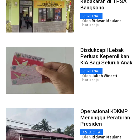
Kebakaran di TPSA
Bangkonol
REGIONAL
Oleh
Ridwan Maulana
baru saja
Disdukcapil Lebak
Perluas Kepemilikan
KIA Bagi Seluruh Anak
REGIONAL
Oleh
Jaliah Winarti
baru saja
Operasional KDKMP
Menunggu Peraturan
Presiden
ASTA CITA
Oleh
Ridwan Maulana