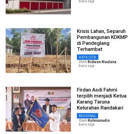
baru saja
Krisis Lahan, Separuh
Pembangunan KDKMP
di Pandeglang
Terhambat
ASTA CITA
Oleh
Ridwan Maulana
baru saja
Firdan Asdi Fahmi
terpilih menjadi Ketua
Karang Taruna
Kelurahan Randakari
REGIONAL
Oleh
Rohmanudin
baru saja