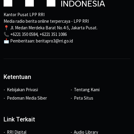
Kantor Pusat LPP RRI
Media radio berita online terpercaya - LPP RRI
📍 Jl. Medan Merdeka Barat No.4-5, Jakarta Pusat.
📞 +6221 350 0584, +6221 351 1086
📩 Pemberitaan: beritapro3@rri.go.id
Ketentuan
Kebijakan Privasi
Tentang Kami
Pedoman Media Siber
Peta Situs
Link Terkait
RRI Digital
Audio Library