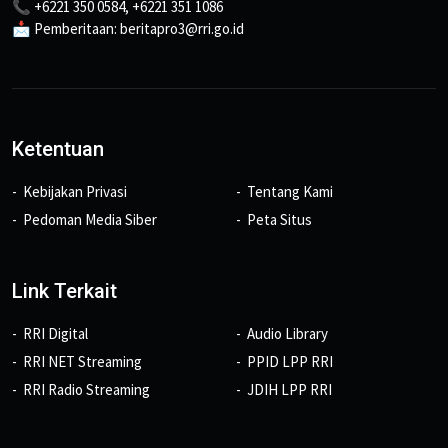
📞 +6221 350 0584, +6221 351 1086
📩 Pemberitaan: beritapro3@rri.go.id
Ketentuan
Kebijakan Privasi
Tentang Kami
Pedoman Media Siber
Peta Situs
Link Terkait
RRI Digital
Audio Library
RRI NET Streaming
PPID LPP RRI
RRI Radio Streaming
JDIH LPP RRI