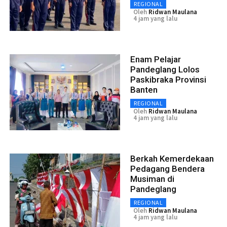
REGIONAL
Oleh
Ridwan Maulana
4 jam yang lalu
Enam Pelajar
Pandeglang Lolos
Paskibraka Provinsi
Banten
REGIONAL
Oleh
Ridwan Maulana
4 jam yang lalu
Berkah Kemerdekaan
Pedagang Bendera
Musiman di
Pandeglang
REGIONAL
Oleh
Ridwan Maulana
4 jam yang lalu