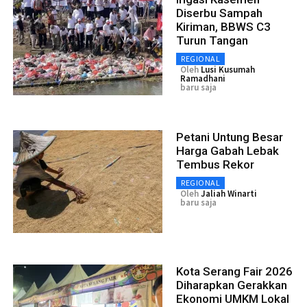
Diserbu Sampah
Kiriman, BBWS C3
Turun Tangan
REGIONAL
Oleh
Lusi Kusumah
Ramadhani
baru saja
Petani Untung Besar
Harga Gabah Lebak
Tembus Rekor
REGIONAL
Oleh
Jaliah Winarti
baru saja
Kota Serang Fair 2026
Diharapkan Gerakkan
Ekonomi UMKM Lokal