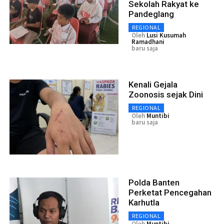
Sekolah Rakyat ke
Pandeglang
REGIONAL
Oleh
Lusi Kusumah
Ramadhani
baru saja
Kenali Gejala
Zoonosis sejak Dini
REGIONAL
Oleh
Muntibi
baru saja
Polda Banten
Perketat Pencegahan
Karhutla
REGIONAL
Oleh
Muntibi