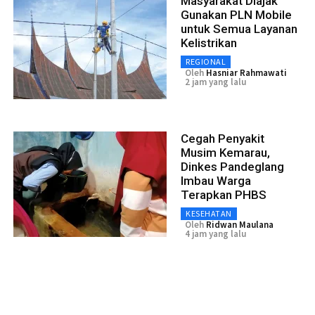
Masyarakat Diajak
Gunakan PLN Mobile
untuk Semua Layanan
Kelistrikan
REGIONAL
Oleh
Hasniar Rahmawati
2 jam yang lalu
Cegah Penyakit
Musim Kemarau,
Dinkes Pandeglang
Imbau Warga
Terapkan PHBS
KESEHATAN
Oleh
Ridwan Maulana
4 jam yang lalu