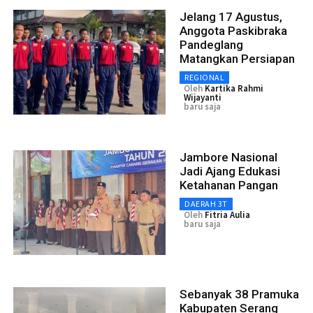
Jelang 17 Agustus,
Anggota Paskibraka
Pandeglang
Matangkan Persiapan
REGIONAL
Oleh
Kartika Rahmi
Wijayanti
baru saja
Jambore Nasional
Jadi Ajang Edukasi
Ketahanan Pangan
DAERAH 3T
Oleh
Fitria Aulia
baru saja
Sebanyak 38 Pramuka
Kabupaten Serang