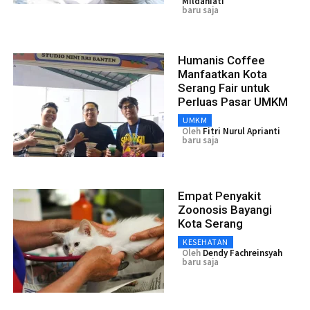
Mildaniati
baru saja
Humanis Coffee
Manfaatkan Kota
Serang Fair untuk
Perluas Pasar UMKM
UMKM
Oleh
Fitri Nurul Aprianti
baru saja
Empat Penyakit
Zoonosis Bayangi
Kota Serang
KESEHATAN
Oleh
Dendy Fachreinsyah
baru saja