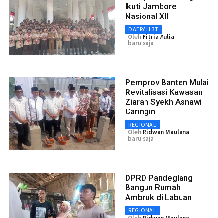
Ikuti Jambore
Nasional XII
DAERAH 3T
Oleh
Fitria Aulia
baru saja
Pemprov Banten Mulai
Revitalisasi Kawasan
Ziarah Syekh Asnawi
Caringin
REGIONAL
Oleh
Ridwan Maulana
baru saja
DPRD Pandeglang
Bangun Rumah
Ambruk di Labuan
REGIONAL
Oleh
Ridwan Maulana