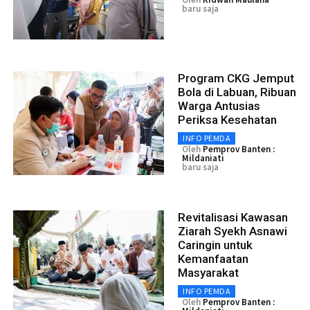
baru saja
Program CKG Jemput
Bola di Labuan, Ribuan
Warga Antusias
Periksa Kesehatan
INFO PEMDA
Oleh
Pemprov Banten :
Mildaniati
baru saja
Revitalisasi Kawasan
Ziarah Syekh Asnawi
Caringin untuk
Kemanfaatan
Masyarakat
INFO PEMDA
Oleh
Pemprov Banten :