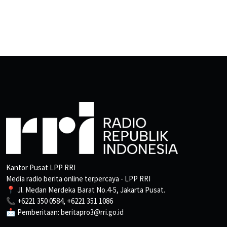
Kantor Pusat LPP RRI
Media radio berita online terpercaya - LPP RRI
📍 Jl. Medan Merdeka Barat No.4-5, Jakarta Pusat.
📞 +6221 350 0584, +6221 351 1086
📩 Pemberitaan: beritapro3@rri.go.id