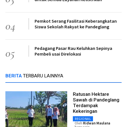
Pemkot Serang Fasilitasi Keberangkatan
04
Siswa Sekolah Rakyat ke Pandeglang
Pedagang Pasar Rau Keluhkan Sepinya
05
Pembeli usai Direlokasi
BERITA
TERBARU LAINNYA
Ratusan Hektare
Sawah di Pandeglang
Terdampak
Kekeringan
REGIONAL
Oleh
Ridwan Maulana
baru saja