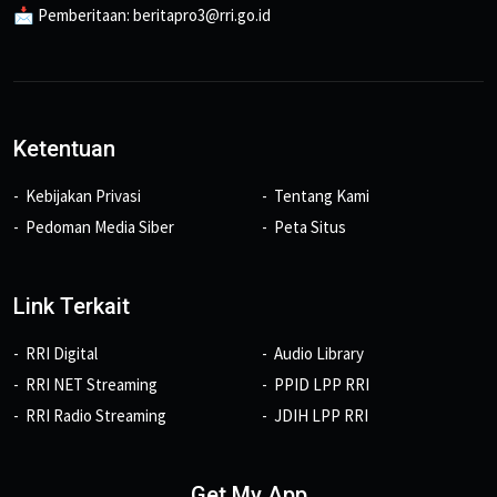
📩 Pemberitaan: beritapro3@rri.go.id
Ketentuan
Kebijakan Privasi
Tentang Kami
Pedoman Media Siber
Peta Situs
Link Terkait
RRI Digital
Audio Library
RRI NET Streaming
PPID LPP RRI
RRI Radio Streaming
JDIH LPP RRI
Get My App