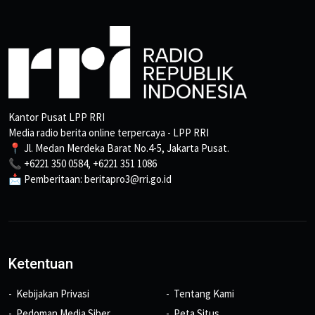
Kantor Pusat LPP RRI
Media radio berita online terpercaya - LPP RRI
📍 Jl. Medan Merdeka Barat No.4-5, Jakarta Pusat.
📞 +6221 350 0584, +6221 351 1086
📩 Pemberitaan: beritapro3@rri.go.id
Ketentuan
Kebijakan Privasi
Tentang Kami
Pedoman Media Siber
Peta Situs