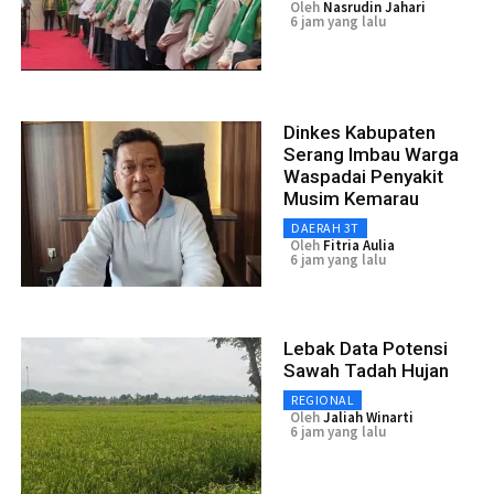
Oleh
Nasrudin Jahari
6 jam yang lalu
Dinkes Kabupaten
Serang Imbau Warga
Waspadai Penyakit
Musim Kemarau
DAERAH 3T
Oleh
Fitria Aulia
6 jam yang lalu
Lebak Data Potensi
Sawah Tadah Hujan
REGIONAL
Oleh
Jaliah Winarti
6 jam yang lalu