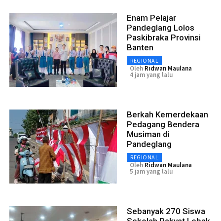
Enam Pelajar
Pandeglang Lolos
Paskibraka Provinsi
Banten
REGIONAL
Oleh
Ridwan Maulana
4 jam yang lalu
Berkah Kemerdekaan
Pedagang Bendera
Musiman di
Pandeglang
REGIONAL
Oleh
Ridwan Maulana
5 jam yang lalu
Sebanyak 270 Siswa
Sekolah Rakyat Lebak