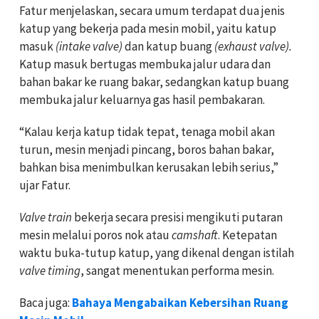
Fatur menjelaskan, secara umum terdapat dua jenis
katup yang bekerja pada mesin mobil, yaitu katup
masuk
(intake valve)
dan katup buang
(exhaust valve).
Katup masuk bertugas membuka jalur udara dan
bahan bakar ke ruang bakar, sedangkan katup buang
membuka jalur keluarnya gas hasil pembakaran.
“Kalau kerja katup tidak tepat, tenaga mobil akan
turun, mesin menjadi pincang, boros bahan bakar,
bahkan bisa menimbulkan kerusakan lebih serius,”
ujar Fatur.
Valve train
bekerja secara presisi mengikuti putaran
mesin melalui poros nok atau
camshaft
. Ketepatan
waktu buka-tutup katup, yang dikenal dengan istilah
valve timing
, sangat menentukan performa mesin.
Baca juga:
Bahaya Mengabaikan Kebersihan Ruang