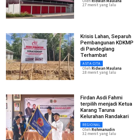
Oleh
Ridwan Maulana
27 menit yang lalu
Krisis Lahan, Separuh
Pembangunan KDKMP
di Pandeglang
Terhambat
ASTA CITA
Oleh
Ridwan Maulana
28 menit yang lalu
Firdan Asdi Fahmi
terpilih menjadi Ketua
Karang Taruna
Kelurahan Randakari
REGIONAL
Oleh
Rohmanudin
32 menit yang lalu