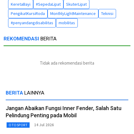
KeretaBayi
#SepedaLipat
SkuterLipat
PengikatKursiRoda
MonthlyLightMaintenance
Teknisi
#penyandangdisabilitas
mobilitas
REKOMENDASI
BERITA
Tidak ada rekomendasi berita
BERITA
LAINNYA
Jangan Abaikan Fungsi Inner Fender, Salah Satu
Pelindung Penting pada Mobil
14 Jul 2026
OTOSPORT