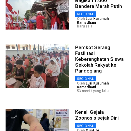
Bagikan 1.000
Bendera Merah Putih
REGIONAL
Oleh
Lusi Kusumah
Ramadhani
baru saja
Pemkot Serang
Fasilitasi
Keberangkatan Siswa
Sekolah Rakyat ke
Pandeglang
REGIONAL
Oleh
Lusi Kusumah
Ramadhani
53 menit yang lalu
Kenali Gejala
Zoonosis sejak Dini
REGIONAL
Oleh
Muntibi