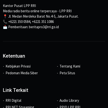
Kantor Pusat LPP RRI
Media radio berita online terpercaya - LPP RRI
📍 Jl. Medan Merdeka Barat No.4-5, Jakarta Pusat.
📞 +6221 350 0584, +6221 351 1086
📩 Pemberitaan: beritapro3@rri.go.id
Ketentuan
Kebijakan Privasi
Tentang Kami
Pedoman Media Siber
Peta Situs
Link Terkait
RRI Digital
Audio Library
RRI NET Streaming
PPID LPP RRI