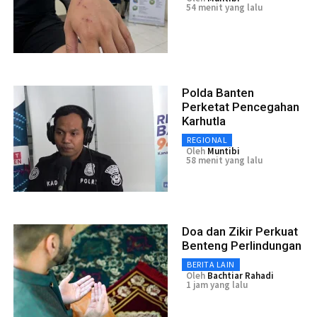
54 menit yang lalu
Polda Banten
Perketat Pencegahan
Karhutla
REGIONAL
Oleh
Muntibi
58 menit yang lalu
Doa dan Zikir Perkuat
Benteng Perlindungan
BERITA LAIN
Oleh
Bachtiar Rahadi
1 jam yang lalu