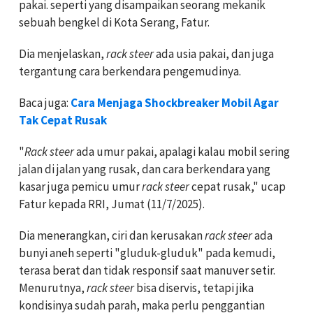
pakai. seperti yang disampaikan seorang mekanik
sebuah bengkel di Kota Serang, Fatur.
Dia menjelaskan,
rack steer
ada usia pakai, dan juga
tergantung cara berkendara pengemudinya.
Baca juga:
Cara Menjaga Shockbreaker Mobil Agar
Tak Cepat Rusak
"
Rack steer
ada umur pakai, apalagi kalau mobil sering
jalan di jalan yang rusak, dan cara berkendara yang
kasar juga pemicu umur
rack steer
cepat rusak," ucap
Fatur kepada RRI, Jumat (11/7/2025).
Dia menerangkan, ciri dan kerusakan
rack steer
ada
bunyi aneh seperti "gluduk-gluduk" pada kemudi,
terasa berat dan tidak responsif saat manuver setir.
Menurutnya,
rack steer
bisa diservis, tetapi jika
kondisinya sudah parah, maka perlu penggantian