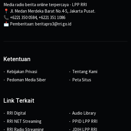
Media radio berita online terpercaya - LPP RRI
📍 Jl. Medan Merdeka Barat No.4-5, Jakarta Pusat.
📞 +6221 350 0584, +6221 351 1086
📩 Pemberitaan: beritapro3@rri.go.id
Ketentuan
Kebijakan Privasi
Tentang Kami
Pedoman Media Siber
Peta Situs
Link Terkait
RRI Digital
Audio Library
RRI NET Streaming
PPID LPP RRI
RRI Radio Streaming
JDIH LPP RRI