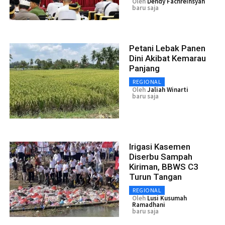
Oleh
Dendy Fachreinsyah
baru saja
Petani Lebak Panen
Dini Akibat Kemarau
Panjang
REGIONAL
Oleh
Jaliah Winarti
baru saja
Irigasi Kasemen
Diserbu Sampah
Kiriman, BBWS C3
Turun Tangan
REGIONAL
Oleh
Lusi Kusumah
Ramadhani
baru saja