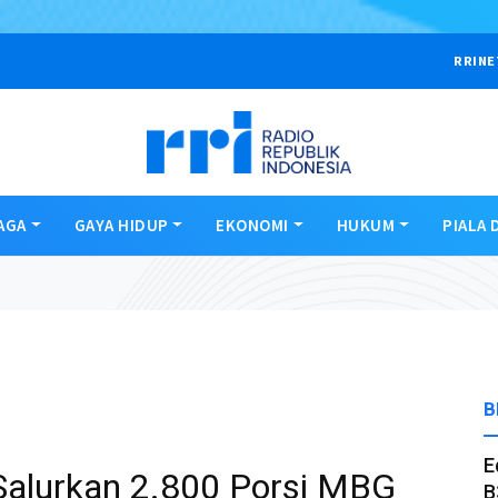
RRINE
AGA
GAYA HIDUP
EKONOMI
HUKUM
PIALA 
B
E
alurkan 2.800 Porsi MBG
B