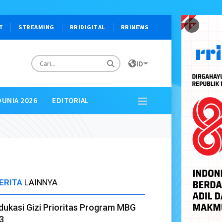
×
T
STREAMING
RRIDIGITAL
RRINEWS
ID
DUNIA 2026
EDITORIAL
ERITA
LAINNYA
dukasi Gizi Prioritas Program MBG
3