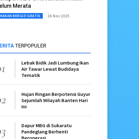
elum Merata
26 Nov 2025
MAKAN BERGIZI GRATIS
ERITA
TERPOPULER
Lebak Bidik Jadi Lumbung Ikan
01
Air Tawar Lewat Budidaya
Tematik
Hujan Ringan Berpotensi Guyur
02
Sejumlah Wilayah Banten Hari
Ini
Dapur MBG di Sukaratu
03
Pandeglang Berhenti
Beroperasi