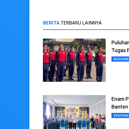
BERITA
TERBARU LAINNYA
Puluhan
Tugas 
REGIONA
Enam Pe
Banten
REGIONA