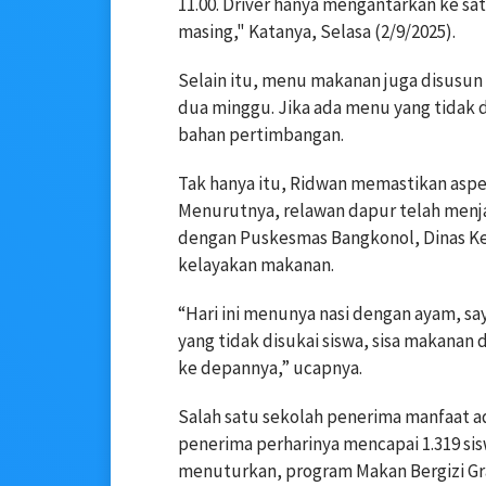
11.00. Driver hanya mengantarkan ke sat
masing," Katanya, Selasa (2/9/2025).
Selain itu, menu makanan juga disusun o
dua minggu. Jika ada menu yang tidak 
bahan pertimbangan.
Tak hanya itu, Ridwan memastikan asp
Menurutnya, relawan dapur telah menj
dengan Puskesmas Bangkonol, Dinas K
kelayakan makanan.
“Hari ini menunya nasi dengan ayam, sa
yang tidak disukai siswa, sisa makanan 
ke depannya,” ucapnya.
Salah satu sekolah penerima manfaat 
penerima perharinya mencapai 1.319 sis
menuturkan, program Makan Bergizi Gra