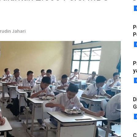
P
srudin Jahari
P
P
y
D
G
C