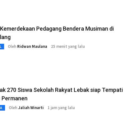
 Kemerdekaan Pedagang Bendera Musiman di
lang
Oleh
Ridwan Maulana
25 menit yang lalu
L
ak 270 Siswa Sekolah Rakyat Lebak siap Tempati
 Permanen
Oleh
Jaliah Winarti
1 jam yang lalu
TA