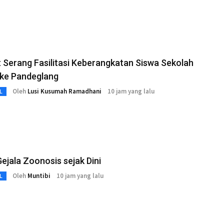
Serang Fasilitasi Keberangkatan Siswa Sekolah
 ke Pandeglang
Oleh
Lusi Kusumah Ramadhani
10 jam yang lalu
L
Gejala Zoonosis sejak Dini
Oleh
Muntibi
10 jam yang lalu
L