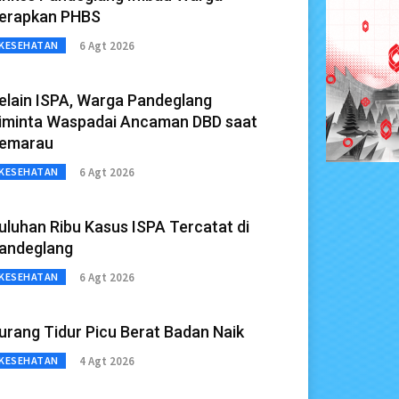
erapkan PHBS
6 Agt 2026
KESEHATAN
elain ISPA, Warga Pandeglang
iminta Waspadai Ancaman DBD saat
emarau
6 Agt 2026
KESEHATAN
uluhan Ribu Kasus ISPA Tercatat di
andeglang
6 Agt 2026
KESEHATAN
urang Tidur Picu Berat Badan Naik
4 Agt 2026
KESEHATAN