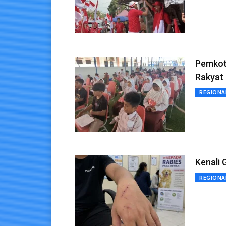
Pemkot 
Rakyat
REGIONA
Kenali 
REGIONA