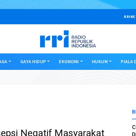
RRINE
AGA
GAYA HIDUP
EKONOMI
HUKUM
PIALA 
B
C
sepsi Negatif Masyarakat
D