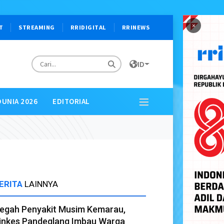
×
T
STREAMING
RRIDIGITAL
RRINEWS
ID
DUNIA 2026
EDITORIAL
ERITA
LAINNYA
egah Penyakit Musim Kemarau,
inkes Pandeglang Imbau Warga