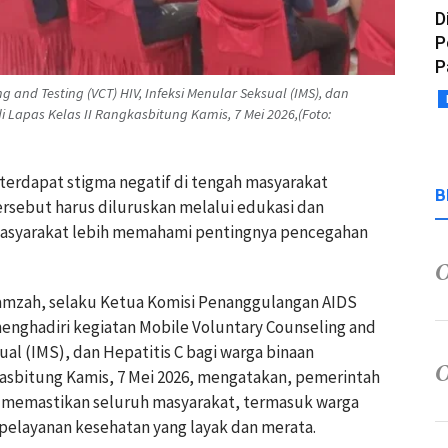
D
P
P
 and Testing (VCT) HIV, Infeksi Menular Seksual (IMS), dan
 Lapas Kelas II Rangkasbitung Kamis, 7 Mei 2026,(Foto:
h terdapat stigma negatif di tengah masyarakat
B
ersebut harus diluruskan melalui edukasi dan
masyarakat lebih memahami pentingnya pencegahan
amzah, selaku Ketua Komisi Penanggulangan AIDS
nghadiri kegiatan Mobile Voluntary Counseling and
ual (IMS), dan Hepatitis C bagi warga binaan
kasbitung Kamis, 7 Mei 2026, mengatakan, pemerintah
 memastikan seluruh masyarakat, termasuk warga
elayanan kesehatan yang layak dan merata.