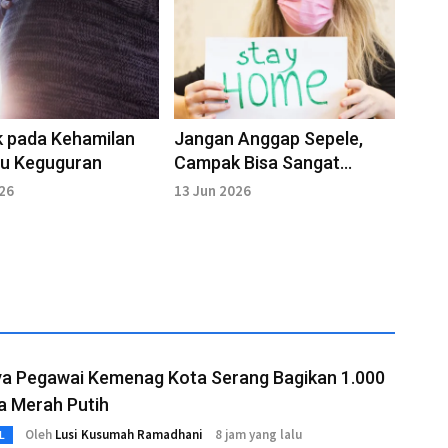
 pada Kehamilan
Jangan Anggap Sepele,
cu Keguguran
Campak Bisa Sangat
Menular Jika Tak Isolasi
026
13 Jun 2026
Mandiri
a Pegawai Kemenag Kota Serang Bagikan 1.000
a Merah Putih
Oleh
Lusi Kusumah Ramadhani
8 jam yang lalu
L