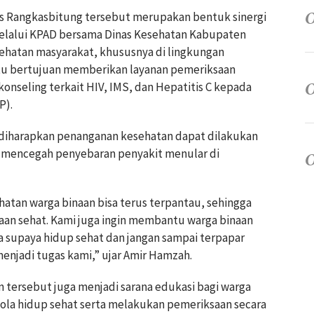
as Rangkasbitung tersebut merupakan bentuk sinergi
elalui KPAD bersama Dinas Kesehatan Kabupaten
ehatan masyarakat, khususnya di lingkungan
tu bertujuan memberikan layanan pemeriksaan
 konseling terkait HIV, IMS, dan Hepatitis C kepada
P).
diharapkan penanganan kesehatan dapat dilakukan
 mencegah penyebaran penyakit menular di
tan warga binaan bisa terus terpantau, sehingga
aan sehat. Kami juga ingin membantu warga binaan
 supaya hidup sehat dan jangan sampai terpapar
enjadi tugas kami,” ujar Amir Hamzah.
 tersebut juga menjadi sarana edukasi bagi warga
ola hidup sehat serta melakukan pemeriksaan secara