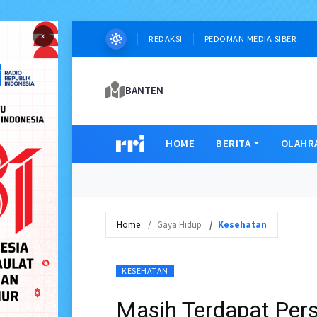
×
REDAKSI
PEDOMAN MEDIA SIBER
BANTEN
HOME
BERITA
OLAHR
Home
Gaya Hidup
Kesehatan
KESEHATAN
Masih Terdapat Per