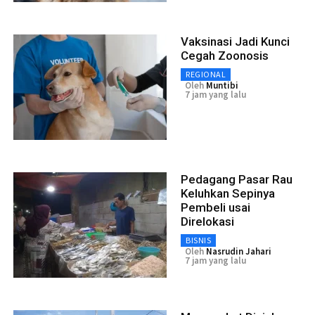
Vaksinasi Jadi Kunci
Cegah Zoonosis
REGIONAL
Oleh
Muntibi
7 jam yang lalu
Pedagang Pasar Rau
Keluhkan Sepinya
Pembeli usai
Direlokasi
BISNIS
Oleh
Nasrudin Jahari
7 jam yang lalu