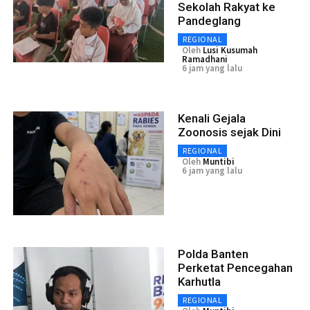
Sekolah Rakyat ke
Pandeglang
REGIONAL
Oleh
Lusi Kusumah
Ramadhani
6 jam yang lalu
Kenali Gejala
Zoonosis sejak Dini
REGIONAL
Oleh
Muntibi
6 jam yang lalu
Polda Banten
Perketat Pencegahan
Karhutla
REGIONAL