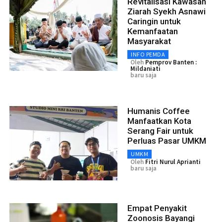
Revitalisasi Kawasan
Ziarah Syekh Asnawi
Caringin untuk
Kemanfaatan
Masyarakat
INFO PEMDA
Oleh
Pemprov Banten :
Mildaniati
baru saja
Humanis Coffee
Manfaatkan Kota
Serang Fair untuk
Perluas Pasar UMKM
UMKM
Oleh
Fitri Nurul Aprianti
baru saja
Empat Penyakit
Zoonosis Bayangi