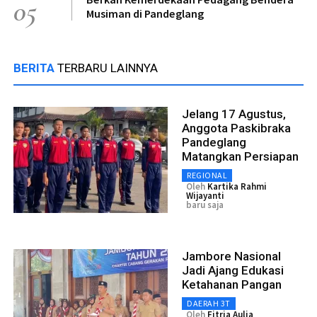
05
Musiman di Pandeglang
BERITA
TERBARU LAINNYA
Jelang 17 Agustus,
Anggota Paskibraka
Pandeglang
Matangkan Persiapan
REGIONAL
Oleh
Kartika Rahmi
Wijayanti
baru saja
Jambore Nasional
Jadi Ajang Edukasi
Ketahanan Pangan
DAERAH 3T
Oleh
Fitria Aulia