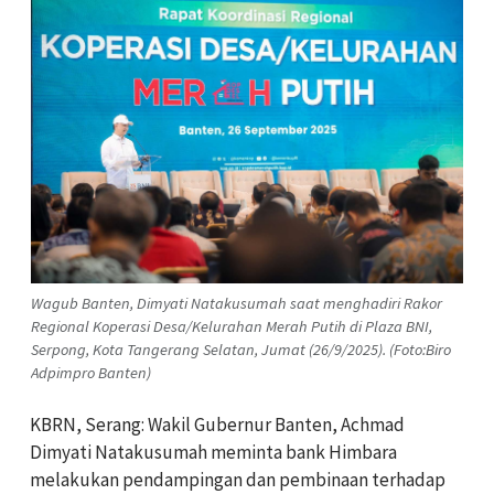
Wagub Banten, Dimyati Natakusumah saat menghadiri Rakor
Regional Koperasi Desa/Kelurahan Merah Putih di Plaza BNI,
Serpong, Kota Tangerang Selatan, Jumat (26/9/2025). (Foto:Biro
Adpimpro Banten)
KBRN, Serang: Wakil Gubernur Banten, Achmad
Dimyati Natakusumah meminta bank Himbara
melakukan pendampingan dan pembinaan terhadap