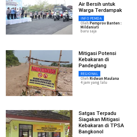
Air Bersih untuk
Warga Terdampak
INFO PEMDA
Oleh
Pemprov Banten :
Mildaniati
baru saja
Mitigasi Potensi
Kebakaran di
Pandeglang
REGIONAL
Oleh
Ridwan Maulana
4 jam yang lalu
Satgas Terpadu
Siagakan Mitigasi
Kebakaran di TPSA
Bangkonol