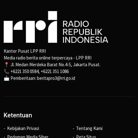
Kantor Pusat LPP RRI
Media radio berita online terpercaya - LPP RRI
📍 Jl. Medan Merdeka Barat No.4-5, Jakarta Pusat.
📞 +6221 350 0584, +6221 351 1086
📩 Pemberitaan: beritapro3@rri.go.id
Ketentuan
Kebijakan Privasi
Tentang Kami
Pedoman Media Siber
Peta Situs