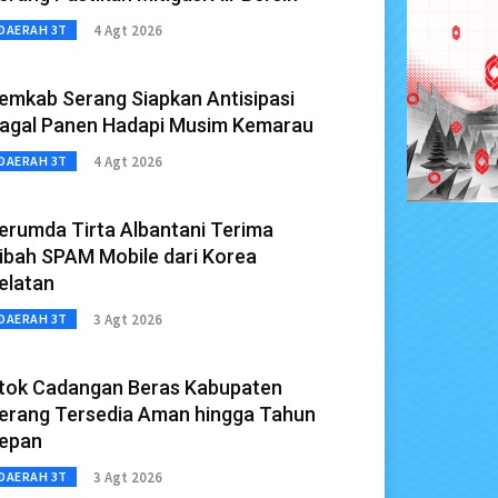
4 Agt 2026
DAERAH 3T
emkab Serang Siapkan Antisipasi
agal Panen Hadapi Musim Kemarau
4 Agt 2026
DAERAH 3T
erumda Tirta Albantani Terima
ibah SPAM Mobile dari Korea
elatan
3 Agt 2026
DAERAH 3T
tok Cadangan Beras Kabupaten
erang Tersedia Aman hingga Tahun
epan
3 Agt 2026
DAERAH 3T