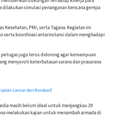
 memberikan dukungan terhadap kinerja para
ga dilakukan simulasi penanganan bencana gempa
s Kesehatan, PMI, serta Tagana. Kegiatan ini
 serta koordinasi antarinstansi dalam menghadapi
bagi petugas juga terus didorong agar kemampuan
ang menyoroti keterbatasan sarana dan prasarana
jalan Lancar dan Kondusif
rsedia masih belum ideal untuk menjangkau 29
ana melakukan kajian untuk menambah armada di