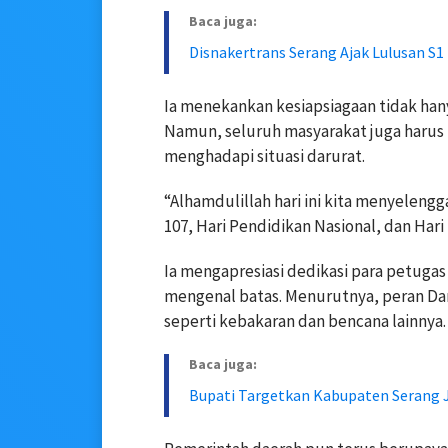
Baca juga:
Disnakertrans Serang Ajak Lulusan S
Ia menekankan kesiapsiagaan tidak ha
Namun, seluruh masyarakat juga haru
menghadapi situasi darurat.
“Alhamdulillah hari ini kita menyelengg
107, Hari Pendidikan Nasional, dan Hari
Ia mengapresiasi dedikasi para petuga
mengenal batas. Menurutnya, peran Da
seperti kebakaran dan bencana lainnya.
Baca juga:
Bupati Targetkan Kabupaten Serang