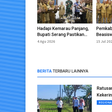
Hadapi Kemarau Panjang,
Pemkab
Bupati Serang Pastikan
Beasis
Mitigasi Air Bersih
Kebang
4 Agu 2026
15 Jul 20
Berpres
BERITA
TERBARU LAINNYA
Ratusa
Kekeri
REGIONA