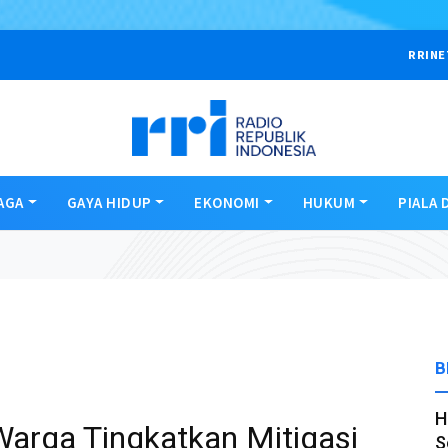
RRINE
AGA
GAYA HIDUP
EKONOMI
HUKUM
PIALA 
B
H
Warga Tingkatkan Mitigasi
S