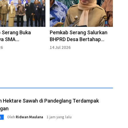
 Serang Buka
Pemkab Serang Salurkan
wa SMA
BHPRD Desa Bertahap
saan Bagi Siswa
Selama Tiga Tahun
26
14 Jul 2026
tasi
n Hektare Sawah di Pandeglang Terdampak
ngan
Oleh
Ridwan Maulana
1 jam yang lalu
L