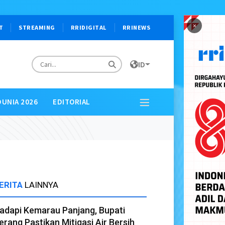
×
T
STREAMING
RRIDIGITAL
RRINEWS
ID
DUNIA 2026
EDITORIAL
ERITA
LAINNYA
adapi Kemarau Panjang, Bupati
erang Pastikan Mitigasi Air Bersih