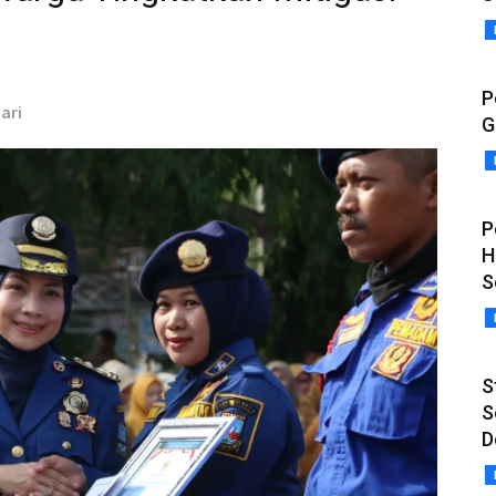
P
ari
G
P
H
S
S
S
D