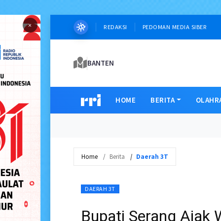
×
REDAKSI
PEDOMAN MEDIA SIBER
BANTEN
HOME
BERITA
OLAHR
Home
Berita
Daerah 3T
DAERAH 3T
Bupati Serang Ajak 