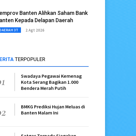
emprov Banten Alihkan Saham Bank
anten Kepada Delapan Daerah
2 Agt 2026
DAERAH 3T
ERITA
TERPOPULER
Swadaya Pegawai Kemenag
01
Kota Serang Bagikan 1.000
Bendera Merah Putih
BMKG Prediksi Hujan Meluas di
02
Banten Malam Ini
Satgas Terpadu Siagakan