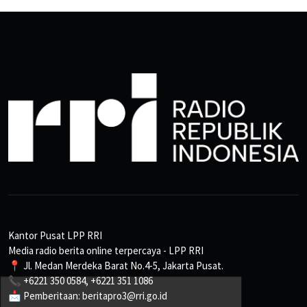
Kantor Pusat LPP RRI
Media radio berita online terpercaya - LPP RRI
📍 Jl. Medan Merdeka Barat No.4-5, Jakarta Pusat.
📞 +6221 350 0584, +6221 351 1086
📩 Pemberitaan: beritapro3@rri.go.id