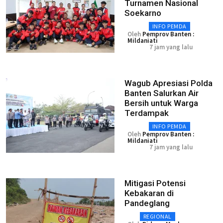
Turnamen Nasional
Soekarno
INFO PEMDA
Oleh
Pemprov Banten :
Mildaniati
7 jam yang lalu
Wagub Apresiasi Polda
Banten Salurkan Air
Bersih untuk Warga
Terdampak
INFO PEMDA
Oleh
Pemprov Banten :
Mildaniati
7 jam yang lalu
Mitigasi Potensi
Kebakaran di
Pandeglang
REGIONAL