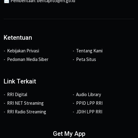
📩 Pemberitaan: beritapro3@rri.go.id
Ketentuan
Kebijakan Privasi
Tentang Kami
Pedoman Media Siber
Peta Situs
Link Terkait
RRI Digital
Audio Library
RRI NET Streaming
PPID LPP RRI
RRI Radio Streaming
JDIH LPP RRI
Get My App